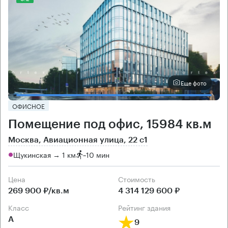
Еще фото
ОФИСНОЕ
Помещение под офис, 15984 кв.м
Москва, Авиационная улица, 22 с1
Щукинская → 1 км
~
10 мин
Цена
Cтоимость
269 900 ₽/кв.м
4 314 129 600 ₽
класс
рейтинг здания
А
9