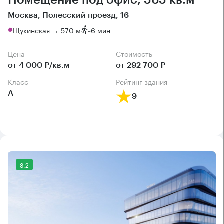
Помещение под офис, 565 кв.м
Москва, Полесский проезд, 16
Щукинская → 570 м
~
6 мин
Цена
Cтоимость
от 4 000 ₽/кв.м
от 292 700 ₽
класс
рейтинг здания
А
9
8.2