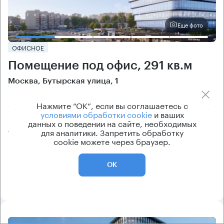
Еще фото
ОФИСНОЕ
Помещение под офис, 291 кв.м
Москва, Бутырская улица, 1
Савёловская → 240 м
~
2 мин
Нажмите “ОК”, если вы соглашаетесь с
условиями обработки cookie
и ваших
Цена
Cтоимость
данных о поведении на сайте, необходимых
для аналитики. Запретить обработку
от 645 000 ₽/кв.м
от 135 290 000 ₽
cookie можете через браузер.
класс
рейтинг здания
B
9.5
ОК