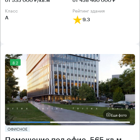
от 535 000 ₽/кв.м
от 458 460 000 ₽
класс
рейтинг здания
А
9.3
8.2
Еще фото
ОФИСНОЕ