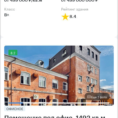
от 499 000 ₽/кв.м
от 499 000 000 ₽
класс
рейтинг здания
B+
8.4
8.2
Еще 2 фото
ОФИСНОЕ