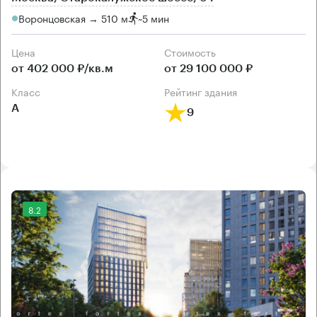
Воронцовская → 510 м
~
5 мин
Цена
Cтоимость
от 402 000 ₽/кв.м
от 29 100 000 ₽
класс
рейтинг здания
А
9
8.2