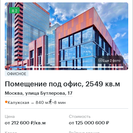
8.2
Еще 2 фото
ОФИСНОЕ
Помещение под офис, 2549 кв.м
Москва, улица Бутлерова, 17
Калужская → 840 м
~
8 мин
Цена
Cтоимость
от 212 600 ₽/кв.м
от 125 000 600 ₽
класс
рейтинг здания