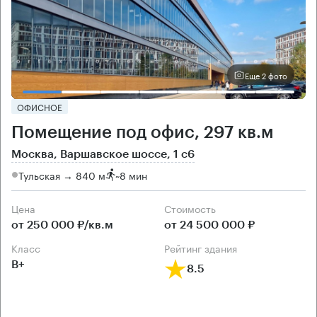
Еще 2 фото
ОФИСНОЕ
Помещение под офис, 297 кв.м
Москва, Варшавское шоссе, 1 с6
Тульская → 840 м
~
8 мин
Цена
Cтоимость
от 250 000 ₽/кв.м
от 24 500 000 ₽
класс
рейтинг здания
B+
8.5