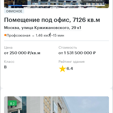
ОФИСНОЕ
Помещение под офис, 7126 кв.м
Москва, улица Кржижановского, 29 к1
Профсоюзная → 1.46 км
~
15 мин
Цена
Cтоимость
от 250 000 ₽/кв.м
от 1 531 500 000 ₽
класс
рейтинг здания
B
6.4
8.2