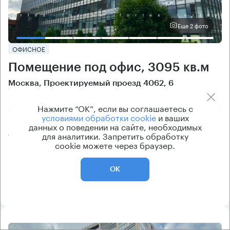
Еще 2 фото
ОФИСНОЕ
Помещение под офис, 3095 кв.м
Москва, Проектируемый проезд 4062, 6
Технопарк → 280 м
~
3 мин
Нажмите “ОК”, если вы соглашаетесь с
условиями обработки cookie
и ваших
Цена
Cтоимость
данных о поведении на сайте, необходимых
для аналитики. Запретить обработку
от 265 500 ₽/кв.м
от 59 791 600 ₽
cookie можете через браузер.
класс
рейтинг здания
B+
8.2
ОК