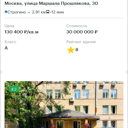
Москва, улица Маршала Прошлякова, 30
Строгино → 2.91 км
~
12 мин
Цена
Cтоимость
130 400 ₽/кв.м
30 000 000 ₽
класс
рейтинг здания
А
8
8.2