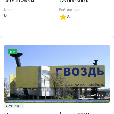
149 500 ₽/кв.м
225 000 500 ₽
класс
рейтинг здания
B
8
8.2
Еще фото
ОФИСНОЕ