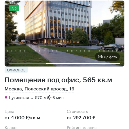
8.2
Еще фото
ОФИСНОЕ
Помещение под офис, 565 кв.м
Москва, Полесский проезд, 16
Щукинская → 570 м
~
6 мин
Цена
Cтоимость
от 4 000 ₽/кв.м
от 292 700 ₽
класс
рейтинг здания