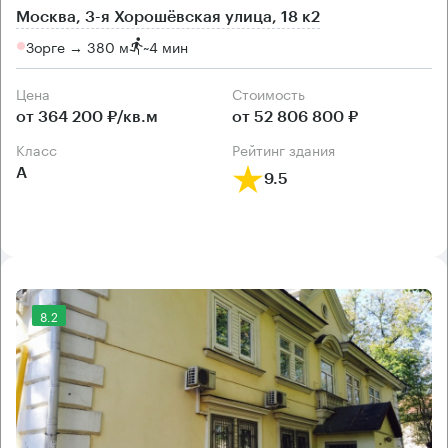
Москва, 3-я Хорошёвская улица, 18 к2
Зорге → 380 м
~
4 мин
Цена
Cтоимость
от 364 200 ₽/кв.м
от 52 806 800 ₽
класс
рейтинг здания
А
9.5
8.2