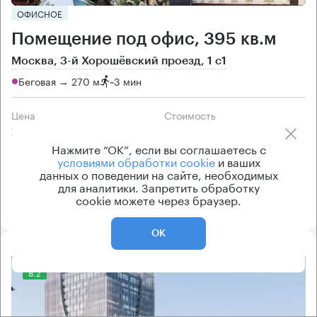
ОФИСНОЕ
Помещение под офис, 395 кв.м
Москва, 3-й Хорошёвский проезд, 1 с1
Беговая → 270 м
~
3 мин
Цена
Cтоимость
202 500 ₽/кв.м
80 000 100 ₽
Нажмите “ОК”, если вы соглашаетесь с
класс
рейтинг здания
условиями обработки cookie
и ваших
данных о поведении на сайте, необходимых
B
6.4
для аналитики. Запретить обработку
cookie можете через браузер.
ОК
8.2