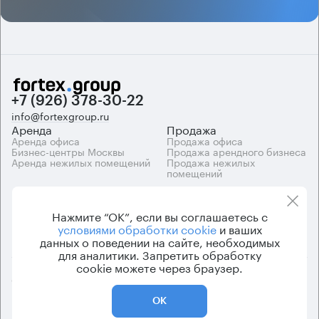
+7 (926) 378-30-22
info@fortexgroup.ru
Аренда
Продажа
Аренда офиса
Продажа офиса
Бизнес-центры Москвы
Продажа арендного бизнеса
Аренда нежилых помещений
Продажа нежилых
помещений
Каталоги
Компания
Каталог бизнес-центров
О компании
Нажмите “ОК”, если вы соглашаетесь с
Вакансии
условиями обработки cookie
и ваших
Контакты
данных о поведении на сайте, необходимых
для аналитики. Запретить обработку
cookie можете через браузер.
© 2026 Fortex.Group. ООО «АРЕНДА ОФИСА», ОГРН 1177746948686,
ИНН 7703433226
ОК
Политика конфиденциальности