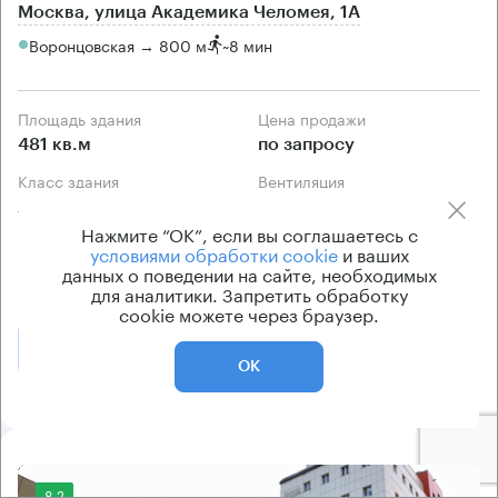
Москва, улица Академика Челомея, 1А
Воронцовская → 800 м
~
8 мин
Площадь здания
Цена продажи
481 кв.м
по запросу
Класс здания
Вентиляция
А
приточно-вытяжная
Нажмите “ОК”, если вы соглашаетесь с
Кондиционирование
условиями обработки cookie
и ваших
данных о поведении на сайте, необходимых
центральное
для аналитики. Запретить обработку
cookie можете через браузер.
Позвонить
Получить презентацию
ОК
8.2