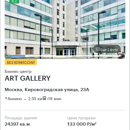
8.2
Еще 2 фото
БЕЗ КОМИССИИ
Бизнес-центр
ART GALLERY
Москва, Кировоградская улица, 23А
Аннино → 2.55 км
~
19 мин
Площадь здания
Цена продажи
24397 кв.м
133 000 Р/м²