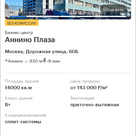
Еще фото
БЕЗ КОМИССИИ
Бизнес-центр
Аннино Плаза
Москва, Дорожная улица, 60Б
Аннино → 930 м
~
9 мин
Площадь здания
Цена продажи
14000 кв.м
от 143 000 Р/м²
Класс здания
Вентиляция
B+
приточно-вытяжная
Кондиционирование
сплит-системы