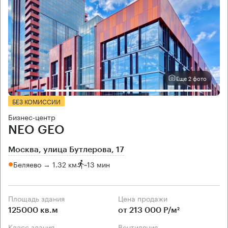
Еще 2 фото
БЕЗ КОМИССИИ
Бизнес-центр
NEO GEO
Москва, улица Бутлерова, 17
Беляево → 1.32 км
~
13 мин
Площадь здания
Цена продажи
125000 кв.м
от 213 000 Р/м²
Класс здания
Вентиляция