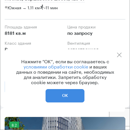
Южная → 1.11 км
~
11 мин
Площадь здания
Цена продажи
8181 кв.м
по запросу
Класс здания
Вентиляция
B
естественная
Кондиционирование
Нажмите “ОК”, если вы соглашаетесь с
условиями обработки cookie
и ваших
центральное
данных о поведении на сайте, необходимых
для аналитики. Запретить обработку
cookie можете через браузер.
Позвонить
Получить презентацию
ОК
8.2