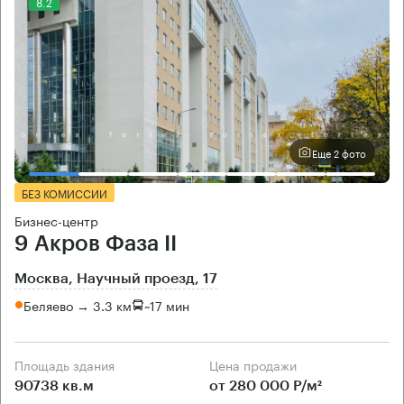
8.2
Еще 2 фото
БЕЗ КОМИССИИ
Бизнес-центр
9 Акров Фаза II
Москва, Научный проезд, 17
Беляево → 3.3 км
~
17 мин
Площадь здания
Цена продажи
90738 кв.м
от 280 000 Р/м²