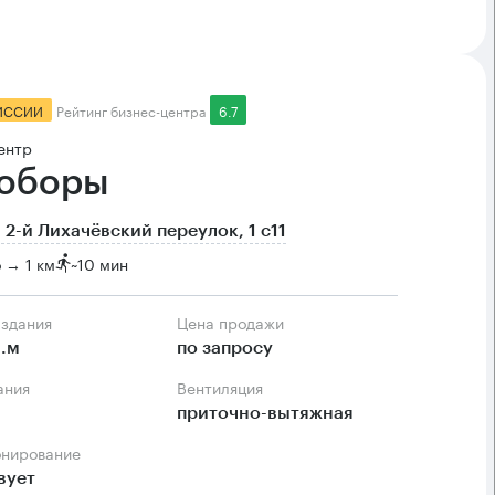
ИССИИ
Рейтинг бизнес-центра
6.7
ентр
оборы
 2-й Лихачёвский переулок, 1 с11
 → 1 км
~
10 мин
 здания
Цена продажи
.м
по запросу
ания
Вентиляция
приточно-вытяжная
онирование
вует