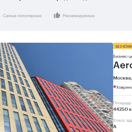
Самые популярные
Рекомендуемые
БЕЗ КОМ
Бизнес-ц
Aer
Москва,
Ховрино
Площадь
44250 к
Класс зд
А