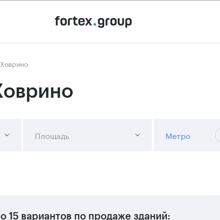
 Ховрино
Ховрино
Площадь
Метро
но
15 вариантов
по продаже зданий: