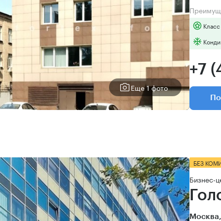
Преимущ
Класс
Конди
+7 (
Еще 1 фото
По
БЕЗ КОМ
Бизнес-ц
Гол
Москва,