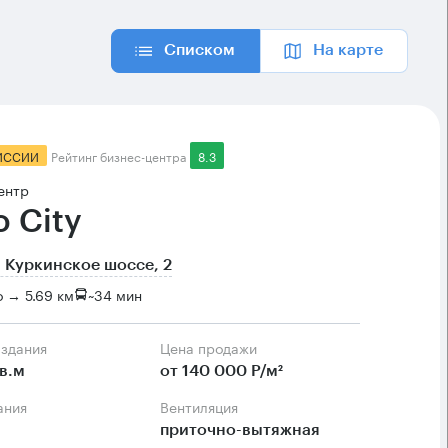
Списком
На карте
ИССИИ
Рейтинг бизнес-центра
8.3
ентр
o City
 Куркинское шоссе, 2
 → 5.69 км
~
34 мин
 здания
Цена продажи
в.м
от 140 000 Р/м²
ания
Вентиляция
приточно-вытяжная