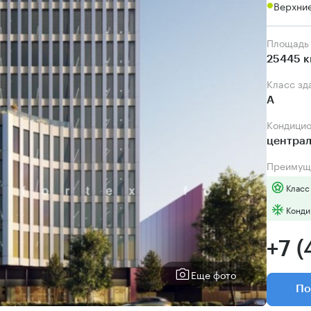
Верхние
Площадь
25445 к
Класс зд
А
Кондици
центра
Преимущ
Класс
Конди
+7 (
Еще фото
По