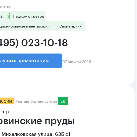
ества
 B
Пешком от метро
ционирование и вентиляция
Свой паркинг
495) 023-10-18
07 Августа 2026
лучить презентацию
ИССИИ
Рейтинг бизнес-центра
7.6
ентр
овинские пруды
 Михалковская улица, 63Б с1