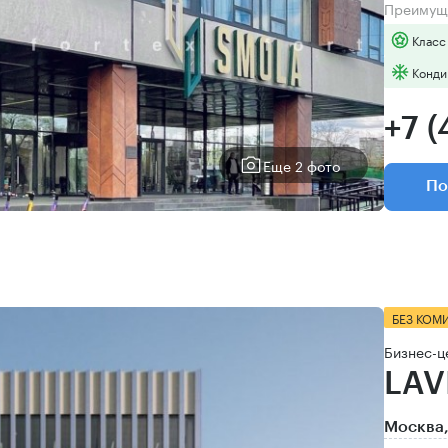
Преимущ
Класс
Конди
+7 (
Еще 2 фото
По
БЕЗ КОМ
Бизнес-ц
LAV
Москва,