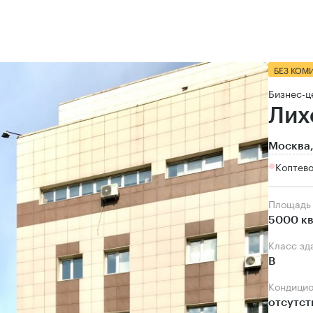
БЕЗ КОМ
Бизнес-ц
Лих
Москва,
Коптево
Площадь
5000 кв
Класс зд
B
Кондици
отсутст