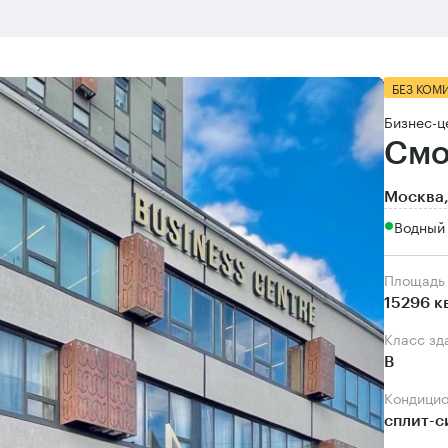
БЕЗ КОМ
Бизнес-ц
Смо
Москва,
Водный 
Площадь
15296 к
Класс зд
B
Кондици
сплит-