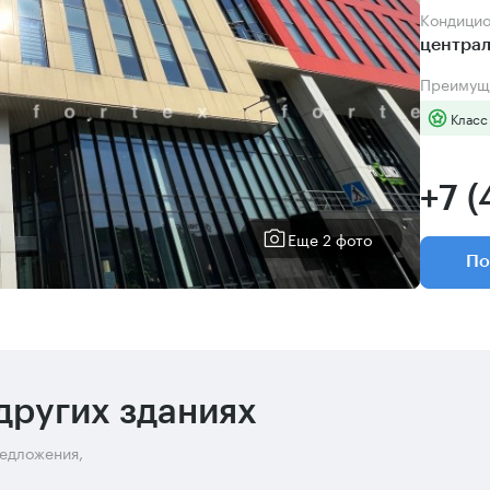
Кондици
центра
Преимущ
Класс
+7 (
Еще 2 фото
По
других зданиях
редложения,