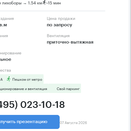
 лихоборы → 1.54 км
~
15 мин
 здания
Цена продажи
в.м
по запросу
ания
Вентиляция
приточно-вытяжная
онирование
льное
ества
 А
Пешком от метро
ционирование и вентиляция
Свой паркинг
495) 023-10-18
07 Августа 2026
лучить презентацию