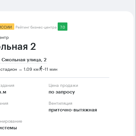
ИССИИ
Рейтинг бизнес-центра
7.0
ентр
льная 2
 Смольная улица, 2
стадион → 1.09 км
~
11 мин
 здания
Цена продажи
в.м
по запросу
ания
Вентиляция
приточно-вытяжная
онирование
системы