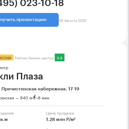
495) 023-10-18
06 Августа 2026
лучить презентацию
ИССИИ
Рейтинг бизнес-центра
8.8
ентр
кли Плаза
 Пречистенская набережная, 17-19
кинская → 840 м
~
8 мин
 здания
Цена продажи
в.м
1.28 млн Р/м²