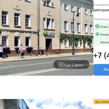
Кондици
центра
Преимущ
Класс
Конди
Неско
+7 (
Еще 2 фото
По
БЕЗ КОМ