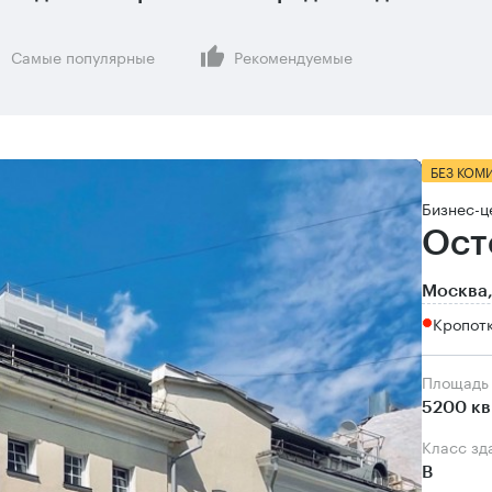
Самые популярные
Рекомендуемые
БЕЗ КОМ
Бизнес-ц
Ост
Москва,
Кропот
Площадь
5200 кв
Класс зд
B