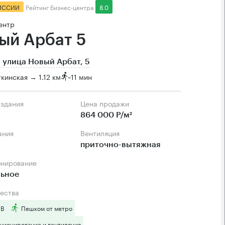
ИССИИ
Рейтинг бизнес-центра
8.0
ентр
ый Арбат 5
 улица Новый Арбат, 5
кинская → 1.12 км
~
11 мин
 здания
Цена продажи
м
864 000 Р/м²
ания
Вентиляция
приточно-вытяжная
онирование
льное
ества
 B
Пешком от метро
ционирование и вентиляция