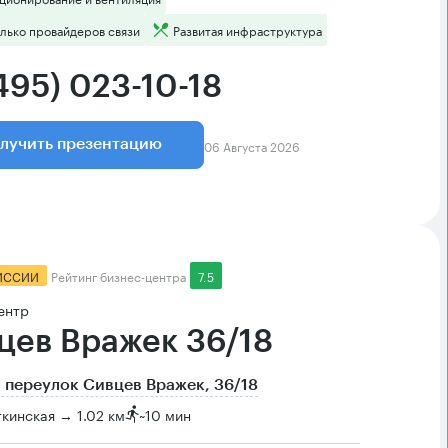
лько провайдеров связи
Развитая инфраструктура
495) 023-10-18
06 Августа 2026
лучить презентацию
ИССИИ
Рейтинг бизнес-центра
7.5
ентр
цев Вражек 36/18
 переулок Сивцев Вражек, 36/18
кинская → 1.02 км
~
10 мин