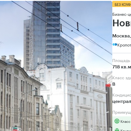
БЕЗ КОМ
Бизнес-ц
Нов
Москва,
Кропот
Площадь
718 кв.
Класс зд
B
Кондици
центра
Преимущ
Класс
Конди