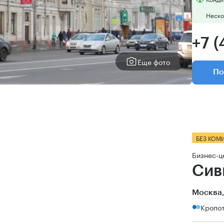
Неско
+7 (
Еще фото
По
БЕЗ КОМ
Бизнес-ц
Сив
Москва,
Кропот