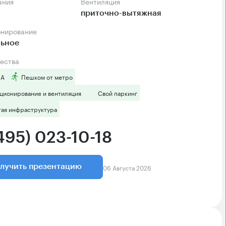
ания
Вентиляция
приточно-вытяжная
онирование
льное
ества
 А
Пешком от метро
ционирование и вентиляция
Свой паркинг
тая инфраструктура
495) 023-10-18
06 Августа 2026
лучить презентацию