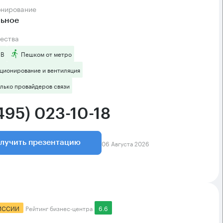
онирование
льное
ества
 B
Пешком от метро
ционирование и вентиляция
лько провайдеров связи
495) 023-10-18
06 Августа 2026
лучить презентацию
ИССИИ
Рейтинг бизнес-центра
6.6