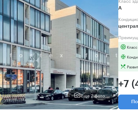
Класс зд
А
Кондици
центра
Преимущ
Класс
Конди
Разви
+7 (
Еще 2 фото
По