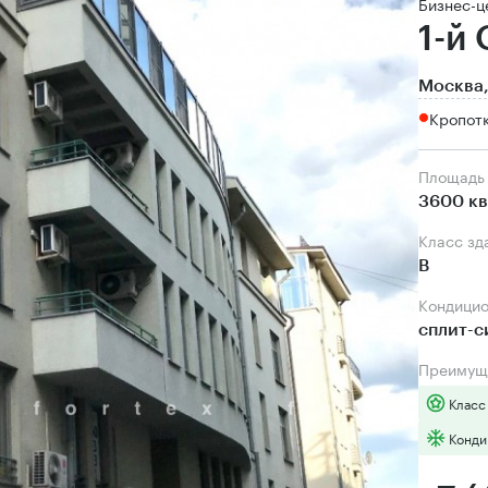
Бизнес-ц
1-й
Москва,
Кропот
Площадь
3600 кв
Класс зд
B
Кондици
сплит-
Преимущ
Класс
Конди