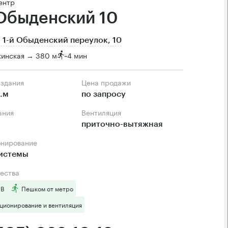
ентр
 Обыденский 10
 1-й Обыденский переулок, 10
кинская → 380 м
~
4 мин
 здания
Цена продажи
.м
по запросу
ания
Вентиляция
приточно-вытяжная
онирование
системы
ества
 B
Пешком от метро
ционирование и вентиляция