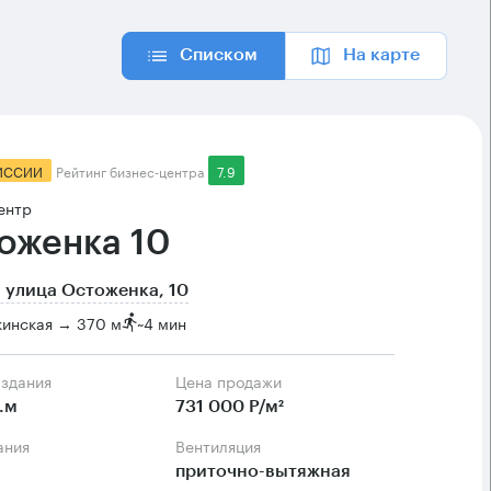
Списком
На карте
ИССИИ
Рейтинг бизнес-центра
7.9
ентр
оженка 10
 улица Остоженка, 10
кинская → 370 м
~
4 мин
 здания
Цена продажи
.м
731 000 Р/м²
ания
Вентиляция
приточно-вытяжная