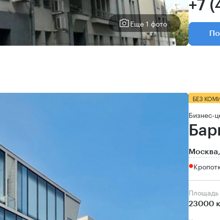
+7 (
Еще 1 фото
По
БЕЗ КОМ
Бизнес-ц
Бар
Москва,
Кропот
Площадь
23000 к