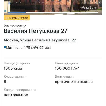
Еще фото
БЕЗ КОМИССИИ
Бизнес-центр
Василия Петушкова 27
Москва, улица Василия Петушкова, 27
Митино → 4.75 км
~
22 мин
Площадь здания
Цена продажи
1505 кв.м
150 000 Р/м²
Класс здания
Вентиляция
B
приточно-вытяжная
Кондиционирование
центральное