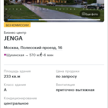
Еще фото
БЕЗ КОМИССИИ
Бизнес-центр
JENGA
Москва, Полесский проезд, 16
Щукинская → 570 м
~
6 мин
Площадь здания
Цена продажи
233 кв.м
по запросу
Класс здания
Вентиляция
А
приточно-вытяжная
Кондиционирование
центральное