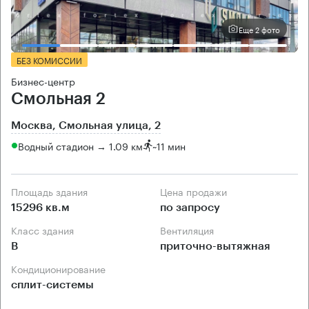
Еще 2 фото
БЕЗ КОМИССИИ
Бизнес-центр
Смольная 2
Москва, Смольная улица, 2
Водный стадион → 1.09 км
~
11 мин
Площадь здания
Цена продажи
15296 кв.м
по запросу
Класс здания
Вентиляция
B
приточно-вытяжная
Кондиционирование
сплит-системы