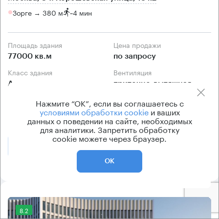
Зорге → 380 м
~
4 мин
Площадь здания
Цена продажи
77000 кв.м
по запросу
Класс здания
Вентиляция
А
приточно-вытяжная
Кондиционирование
Нажмите “ОК”, если вы соглашаетесь с
условиями обработки cookie
и ваших
центральное
данных о поведении на сайте, необходимых
для аналитики. Запретить обработку
cookie можете через браузер.
Позвонить
Получить презентацию
ОК
8.2