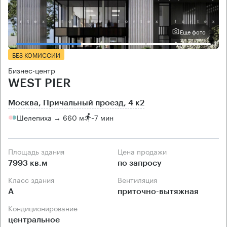
Еще фото
БЕЗ КОМИССИИ
Бизнес-центр
WEST PIER
Москва, Причальный проезд, 4 к2
Шелепиха → 660 м
~
7 мин
Площадь здания
Цена продажи
7993 кв.м
по запросу
Класс здания
Вентиляция
А
приточно-вытяжная
Кондиционирование
центральное