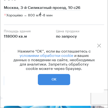
Москва, 3-й Силикатный проезд, 10 с26
Хорошёво → 800 м
~
8 мин
Площадь здания
Цена продажи
118000 кв.м
по запросу
Класс здания
Вентиляция
Нажмите “ОК”, если вы соглашаетесь с
А
приточно-вытяжная
условиями обработки cookie
и ваших
Кондиционирование
данных о поведении на сайте, необходимых
для аналитики. Запретить обработку
центральное
cookie можете через браузер.
ОК
Позвонить
Получить презентацию