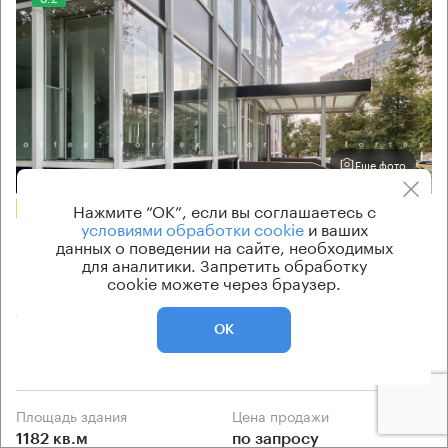
Еще фото
Нажмите “ОК”, если вы соглашаетесь с
БЕЗ КОМИССИИ
условиями обработки cookie
и ваших
Бизнес-центр
данных о поведении на сайте, необходимых
для аналитики. Запретить обработку
60-летия Октября 6
cookie можете через браузер.
Москва, проспект 60-летия Октября, 6
Ленинский проспект → 770 м
~
8 мин
ОК
район Гагаринский
Площадь здания
Цена продажи
1182 кв.м
по запросу