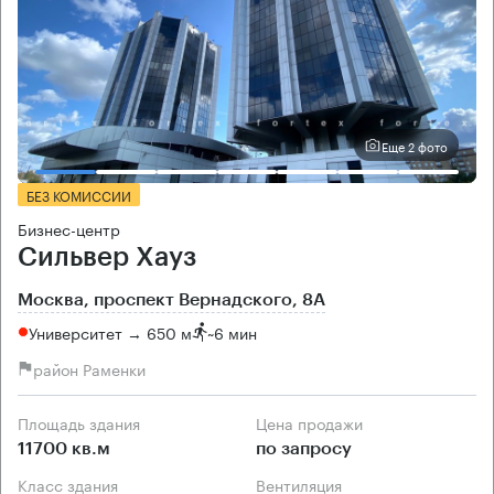
Еще 2 фото
БЕЗ КОМИССИИ
Бизнес-центр
Сильвер Хауз
Москва, проспект Вернадского, 8А
Университет → 650 м
~
6 мин
район Раменки
Площадь здания
Цена продажи
11700 кв.м
по запросу
Класс здания
Вентиляция