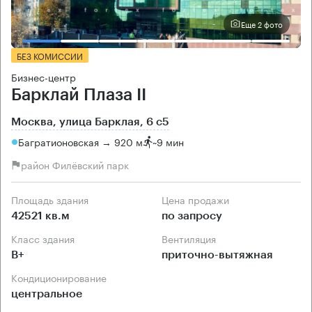
Еще 2 фото
БЕЗ КОМИССИИ
Бизнес-центр
Барклай Плаза II
Москва, улица Барклая, 6 с5
Багратионовская → 920 м
~
9 мин
район Филёвский парк
Площадь здания
Цена продажи
42521 кв.м
по запросу
Класс здания
Вентиляция
B+
приточно-вытяжная
Кондиционирование
центральное