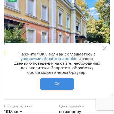
Еще 2 фото
Нажмите “ОК”, если вы соглашаетесь с
БЕЗ КОМИССИИ
условиями обработки cookie
и ваших
Бизнес-центр
данных о поведении на сайте, необходимых
для аналитики. Запретить обработку
Большой Саввинский 16/14 с3
cookie можете через браузер.
Москва, Большой Саввинский переулок, 16/14 с3
Спортивная → 1.15 км
~
11 мин
ОК
район Хамовники
Площадь здания
Цена продажи
1918 кв.м
по запросу