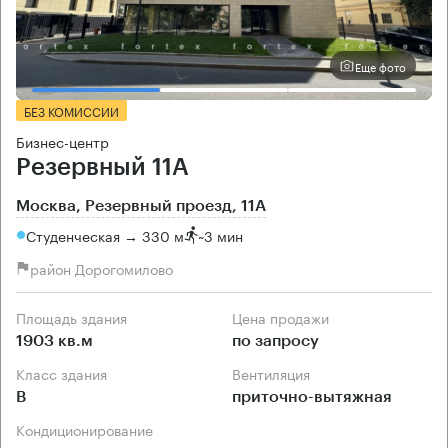
Еще фото
БЕЗ КОМИССИИ
Бизнес-центр
Резервный 11А
Москва, Резервный проезд, 11А
Студенческая → 330 м
~
3 мин
район Дорогомилово
Площадь здания
Цена продажи
1903 кв.м
по запросу
Класс здания
Вентиляция
B
приточно-вытяжная
Кондиционирование