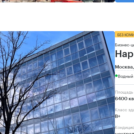
БЕЗ КОМ
Бизнес-ц
Нар
Москва,
Водный 
Площадь
6400 кв
Класс зд
B+
Кондици