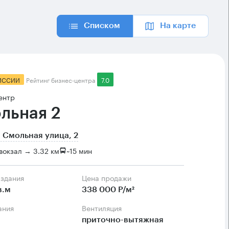
Списком
На карте
ИССИИ
Рейтинг бизнес-центра
7.0
ентр
льная 2
 Смольная улица, 2
вокзал → 3.32 км
~
15 мин
 здания
Цена продажи
в.м
338 000 Р/м²
ания
Вентиляция
приточно-вытяжная