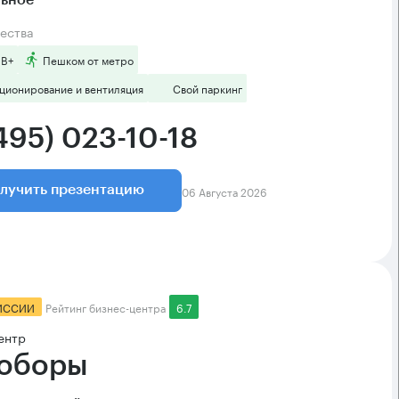
льное
ества
 B+
Пешком от метро
ционирование и вентиляция
Свой паркинг
495) 023-10-18
06 Августа 2026
лучить презентацию
ИССИИ
Рейтинг бизнес-центра
6.7
ентр
оборы