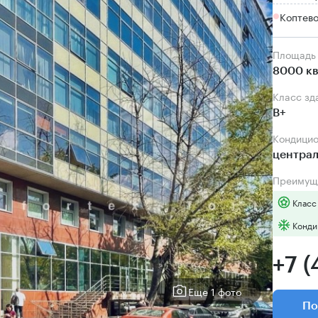
Коптево
Площадь
8000 кв
Класс зд
B+
Кондици
центра
Преимущ
Класс
Конди
+7 (
Еще 1 фото
По