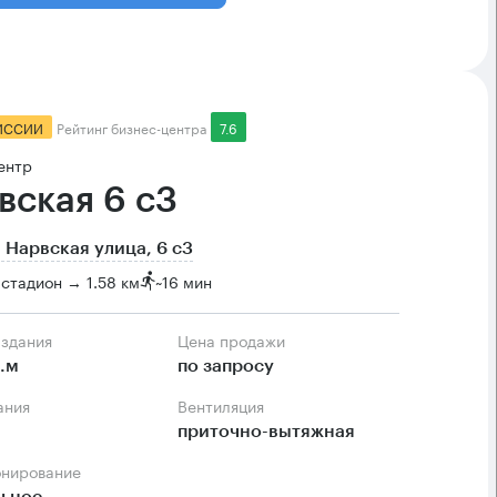
ИССИИ
Рейтинг бизнес-центра
7.6
ентр
вская 6 с3
 Нарвская улица, 6 с3
стадион → 1.58 км
~
16 мин
 здания
Цена продажи
.м
по запросу
ания
Вентиляция
приточно-вытяжная
онирование