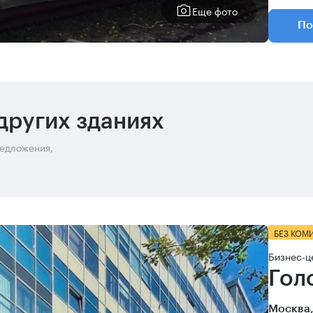
Еще фото
По
других зданиях
редложения,
БЕЗ КОМ
Бизнес-ц
Гол
Москва,