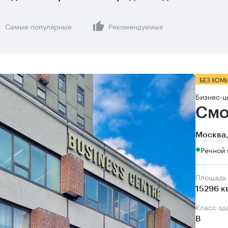
Самые популярные
Рекомендуемые
БЕЗ КОМ
Бизнес-ц
Смо
Москва,
Речной 
Площадь
15296 к
Класс зд
B