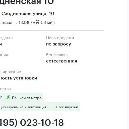
дненская 10
 Сходненская улица, 10
вокзал → 13.06 км
~
53 мин
 здания
Цена продажи
м
по запросу
ания
Вентиляция
естественная
онирование
ность установки
ества
 B
Пешком от метро
ционирование и вентиляция
Свой паркинг
495) 023-10-18