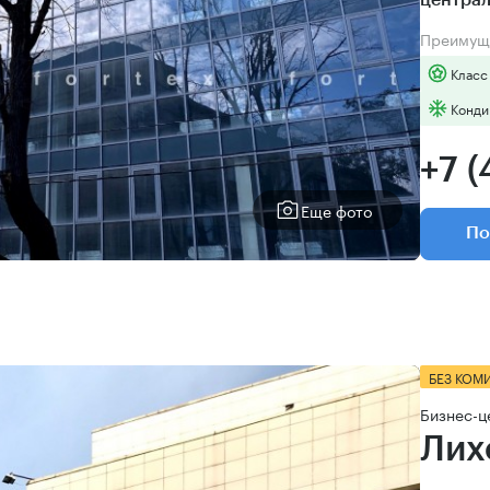
центра
Преимущ
Класс
Конди
+7 (
Еще фото
По
БЕЗ КОМ
Бизнес-ц
Лих