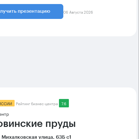
06 Августа 2026
лучить презентацию
ИССИИ
Рейтинг бизнес-центра
7.6
ентр
овинские пруды
 Михалковская улица, 63Б с1