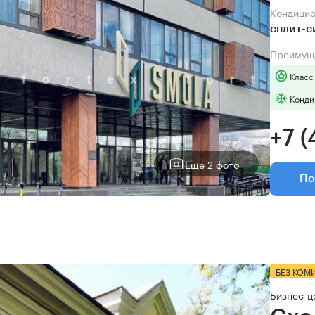
Кондици
сплит-
Преимущ
Класс
Конди
+7 (
Еще 2 фото
По
БЕЗ КОМ
Бизнес-ц