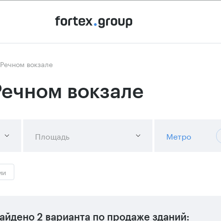
 Речном вокзале
Речном вокзале
Площадь
Метро
ии
айдено
2 варианта
по продаже зданий: