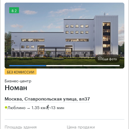
8.2
Еще фото
БЕЗ КОМИССИИ
Бизнес-центр
Номан
Москва, Ставропольская улица, вл37
Люблино → 1.35 км
~
13 мин
Площадь здания
Цена продажи