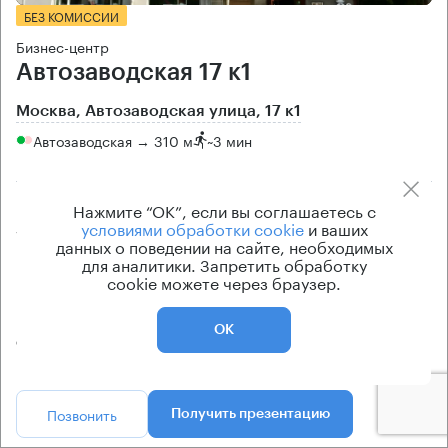
БЕЗ КОМИССИИ
Бизнес-центр
Автозаводская 17 к1
Москва, Автозаводская улица, 17 к1
Автозаводская → 310 м
~
3 мин
Площадь здания
Цена продажи
Нажмите “ОК”, если вы соглашаетесь с
условиями обработки cookie
и ваших
5568 кв.м
по запросу
данных о поведении на сайте, необходимых
для аналитики. Запретить обработку
Класс здания
Вентиляция
cookie можете через браузер.
B
приточно-вытяжная
Кондиционирование
ОК
сплит-системы
Позвонить
Получить презентацию