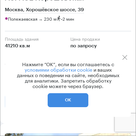
Москва, Хорошёвское шоссе, 39
Полежаевская → 230 м
~
2 мин
Площадь здания
Цена продажи
41210 кв.м
по запросу
Класс здания
Вентиляция
Нажмите “ОК”, если вы соглашаетесь с
А
приточно-вытяжная
условиями обработки cookie
и ваших
Кондиционирование
данных о поведении на сайте, необходимых
для аналитики. Запретить обработку
центральное
cookie можете через браузер.
ОК
Позвонить
Получить презентацию