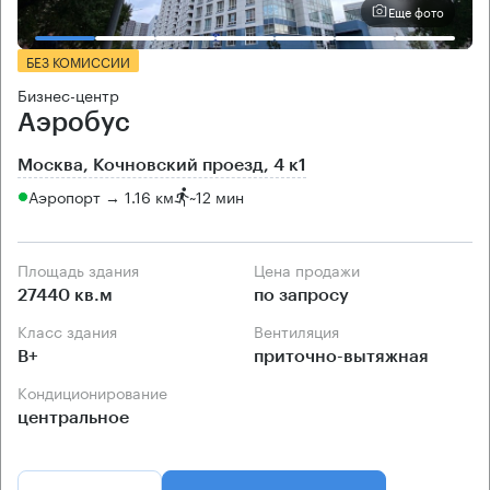
Еще фото
БЕЗ КОМИССИИ
Бизнес-центр
Аэробус
Москва, Кочновский проезд, 4 к1
Аэропорт → 1.16 км
~
12 мин
Площадь здания
Цена продажи
27440 кв.м
по запросу
Класс здания
Вентиляция
B+
приточно-вытяжная
Кондиционирование
центральное