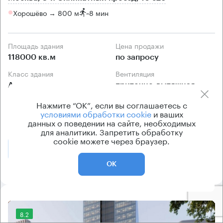
Хорошёво → 800 м
~
8 мин
Площадь здания
Цена продажи
118000 кв.м
по запросу
Класс здания
Вентиляция
А
приточно-вытяжная
Кондиционирование
Нажмите “ОК”, если вы соглашаетесь с
условиями обработки cookie
и ваших
центральное
данных о поведении на сайте, необходимых
для аналитики. Запретить обработку
cookie можете через браузер.
Позвонить
Получить презентацию
ОК
8.2