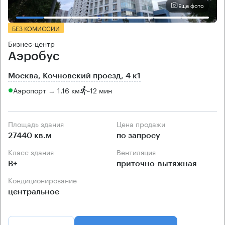
Еще фото
БЕЗ КОМИССИИ
Бизнес-центр
Аэробус
Москва, Кочновский проезд, 4 к1
Аэропорт → 1.16 км
~
12 мин
Площадь здания
Цена продажи
27440 кв.м
по запросу
Класс здания
Вентиляция
B+
приточно-вытяжная
Кондиционирование
центральное