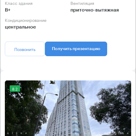
Класс здания
Вентиляция
B+
приточно-вытяжная
Кондиционирование
центральное
Позвонить
Получить презентацию
8.2