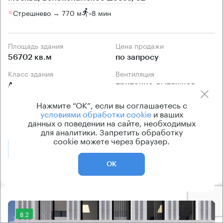
Стрешнево → 770 м
~
8 мин
Площадь здания
Цена продажи
56702 кв.м
по запросу
Класс здания
Вентиляция
А
приточно-вытяжная
Кондиционирование
Нажмите “ОК”, если вы соглашаетесь с
условиями обработки cookie
и ваших
центральное
данных о поведении на сайте, необходимых
для аналитики. Запретить обработку
cookie можете через браузер.
Позвонить
Получить презентацию
ОК
8.2