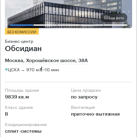
Еще фото
БЕЗ КОМИССИИ
Бизнес-центр
Обсидиан
Москва, Хорошёвское шоссе, 38А
ЦСКА → 970 м
~
10 мин
Площадь здания
Цена продажи
9839 кв.м
по запросу
Класс здания
Вентиляция
B
приточно-вытяжная
Кондиционирование
сплит-системы