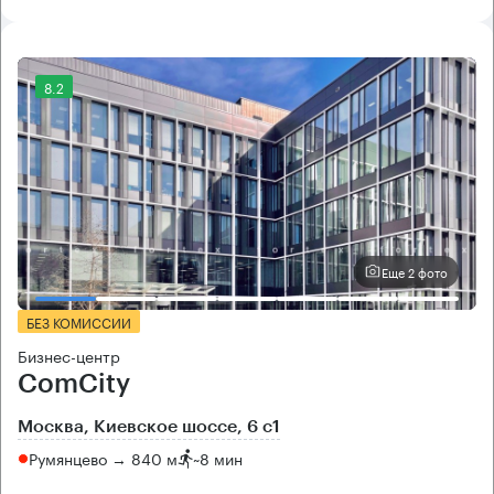
8.2
Еще 2 фото
БЕЗ КОМИССИИ
Бизнес-центр
ComCity
Москва, Киевское шоссе, 6 с1
Румянцево → 840 м
~
8 мин