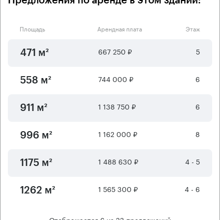
Предложения по аренде в этом здании:
Площадь
Арендная плата
Этаж
667 250 ₽
5
471 м²
744 000 ₽
6
558 м²
1 138 750 ₽
6
911 м²
1 162 000 ₽
8
996 м²
1 488 630 ₽
4 - 5
1175 м²
1 565 300 ₽
4 - 6
1262 м²
Отображается
6
из
23
предложений