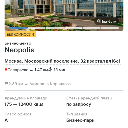
Еще фото
БЕЗ КОМИССИИ
Бизнес-центр
Neopolis
Москва, Московский поселение, 32 квартал вл16с1
Саларьево → 1.47 км
~
15 мин
2.39 км → Адмирала Корнилова
Арендуемые площади
Ставка арендной платы
175 — 12400 кв.м
по запросу
Класс офисов
Тип здания
А
Бизнес-парк