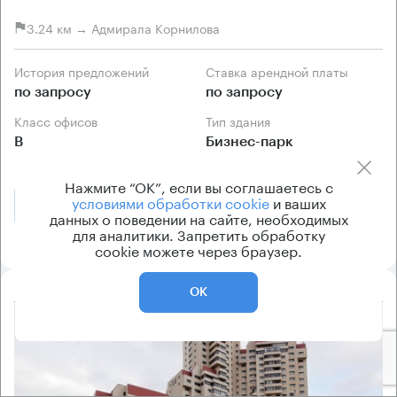
3.24 км → Адмирала Корнилова
История предложений
Ставка арендной платы
по запросу
по запросу
Класс офисов
Тип здания
B
Бизнес-парк
Нажмите “ОК”, если вы соглашаетесь с
условиями обработки cookie
и ваших
Позвонить
Получить презентацию
данных о поведении на сайте, необходимых
для аналитики. Запретить обработку
cookie можете через браузер.
ОК
8.2