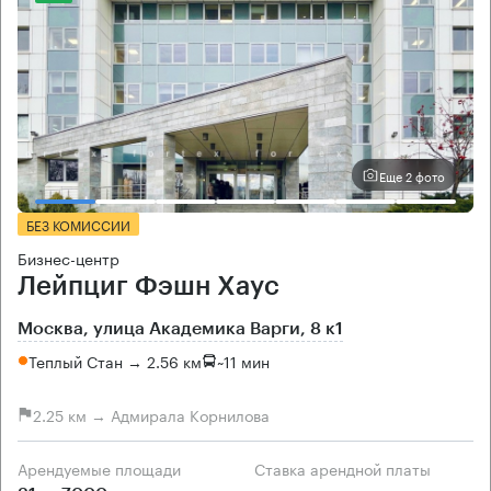
Еще 2 фото
БЕЗ КОМИССИИ
Бизнес-центр
Лейпциг Фэшн Хаус
Москва, улица Академика Варги, 8 к1
Теплый Стан → 2.56 км
~
11 мин
2.25 км → Адмирала Корнилова
Арендуемые площади
Ставка арендной платы