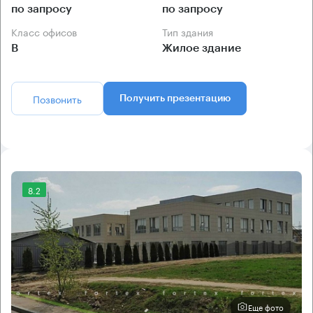
по запросу
по запросу
Класс офисов
Тип здания
B
Жилое здание
Позвонить
Получить презентацию
8.2
Еще фото