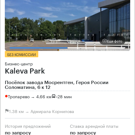
Еще фото
БЕЗ КОМИССИИ
Бизнес-центр
Kaleva Park
Посёлок завода Мосрентген, Героя России
Соломатина, 6 к 12
Тропарево → 4.66 км
~
28 мин
1.38 км → Адмирала Корнилова
История предложений
Ставка арендной платы
по запросу
по запросу