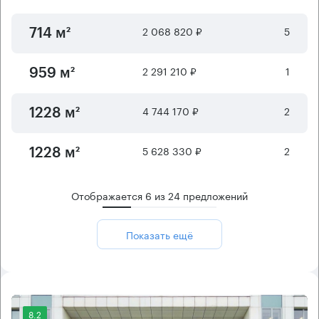
2 068 820 ₽
5
714 м²
2 291 210 ₽
1
959 м²
4 744 170 ₽
2
1228 м²
5 628 330 ₽
2
1228 м²
Отображается
6
из
24
предложений
Показать ещё
8.2