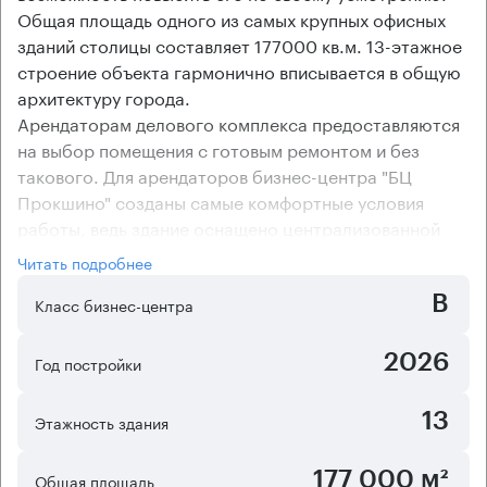
Общая площадь одного из самых крупных офисных
зданий столицы составляет 177000 кв.м. 13-этажное
строение объекта гармонично вписывается в общую
архитектуру города.
Арендаторам делового комплекса предоставляются
на выбор помещения с готовым ремонтом и без
такового. Для арендаторов бизнес-центра "БЦ
Прокшино" созданы самые комфортные условия
работы, ведь здание оснащено централизованной
системой вентиляции и кондиционирования.
Читать подробнее
Открытая планировка помещений предоставляет
B
арендаторам бизнес-центра возможность создать
Класс бизнес-центра
офис любой конфигурации.
2026
Год постройки
13
Этажность здания
177 000 м²
Общая площадь