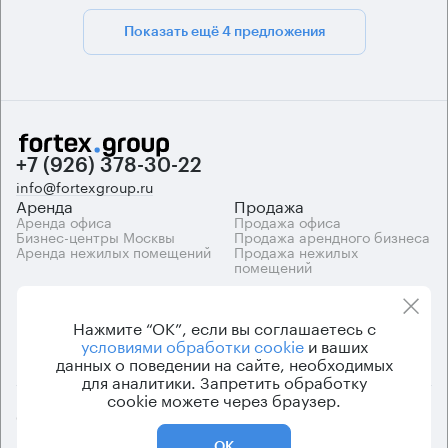
Показать ещё 4 предложения
+7 (926) 378-30-22
info@fortexgroup.ru
Аренда
Продажа
Аренда офиса
Продажа офиса
Бизнес-центры Москвы
Продажа арендного бизнеса
Аренда нежилых помещений
Продажа нежилых
помещений
Каталоги
Компания
Каталог бизнес-центров
О компании
Нажмите “ОК”, если вы соглашаетесь с
Вакансии
условиями обработки cookie
и ваших
Контакты
данных о поведении на сайте, необходимых
для аналитики. Запретить обработку
cookie можете через браузер.
© 2026 Fortex.Group. ООО «АРЕНДА ОФИСА», ОГРН 1177746948686,
ИНН 7703433226
ОК