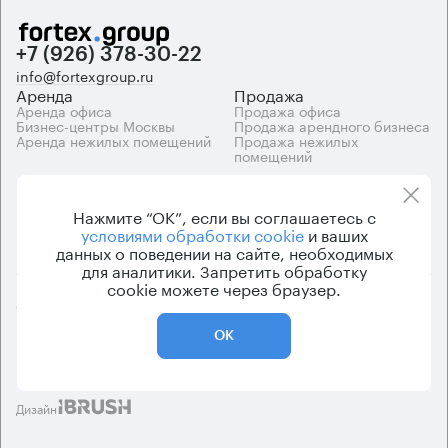
+7 (926) 378-30-22
info@fortexgroup.ru
Аренда
Продажа
Аренда офиса
Продажа офиса
Бизнес-центры Москвы
Продажа арендного бизнеса
Аренда нежилых помещений
Продажа нежилых
помещений
Каталоги
Компания
Каталог бизнес-центров
О компании
Нажмите “ОК”, если вы соглашаетесь с
Вакансии
условиями обработки cookie
и ваших
Контакты
данных о поведении на сайте, необходимых
для аналитики. Запретить обработку
cookie можете через браузер.
© 2026 Fortex.Group. ООО «АРЕНДА ОФИСА», ОГРН 1177746948686,
ИНН 7703433226
ОК
Политика конфиденциальности
Пользовательское соглашение
Дизайн
.