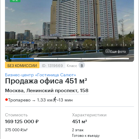
Еще фото
БЕЗ КОМИССИИ
ID: 1319669
Класс
B
Бизнес-центр «Гостиница Салют»
Продажа офиса 451 м²
Москва, Ленинский проспект, 158
Тропарево → 1.33 км
~
13 мин
Стоимость
Характеристики
169 125 000 ₽
451 м²
375 000 ₽/м²
2 этаж
Готово к въезду