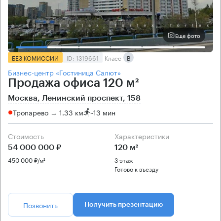
Еще фото
БЕЗ КОМИССИИ
ID: 1319661
Класс
B
Бизнес-центр «Гостиница Салют»
Продажа офиса 120 м²
Москва, Ленинский проспект, 158
Тропарево → 1.33 км
~
13 мин
Стоимость
Характеристики
54 000 000 ₽
120 м²
450 000 ₽/м²
3 этаж
Готово к въезду
Позвонить
Получить презентацию