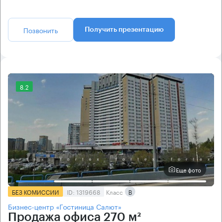
Позвонить
Получить презентацию
8.2
Еще фото
БЕЗ КОМИССИИ
ID: 1319668
Класс
B
Бизнес-центр «Гостиница Салют»
Продажа офиса 270 м²