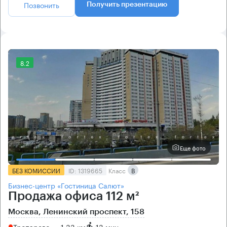
Позвонить
Получить презентацию
8.2
Еще фото
БЕЗ КОМИССИИ
ID: 1319665
Класс
B
Бизнес-центр «Гостиница Салют»
Продажа офиса 112 м²
Москва, Ленинский проспект, 158
Тропарево → 1.33 км
~
13 мин