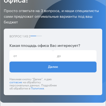
офиса!
Просто ответьте на 3 вопроса, и наши специалисты
сами предложат оптимальные варианты под ваш
бюджет
ВОПРОС
1
ИЗ
2
Какая площадь офиса Вас интересует?
Далее
Нажимая кнопку “Далее”, я даю
согласие
на обработку
персональных данных. Подробнее
об обработке в
Политике
.