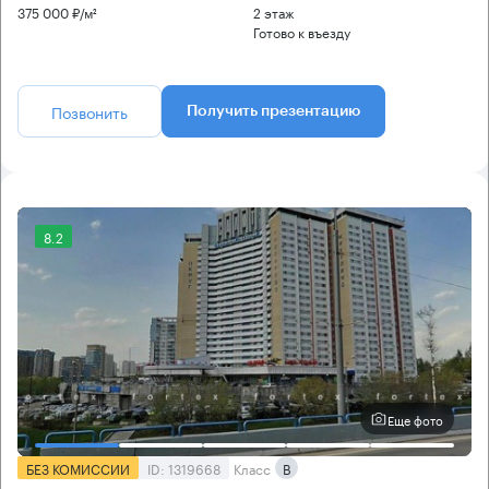
375 000 ₽/м²
2 этаж
Готово к въезду
Позвонить
Получить презентацию
8.2
Еще фото
БЕЗ КОМИССИИ
ID: 1319668
Класс
B