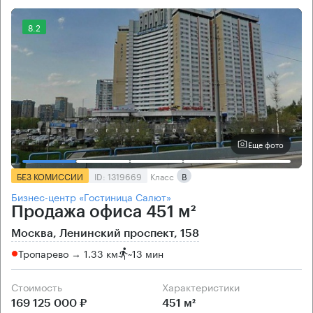
8.2
Еще фото
БЕЗ КОМИССИИ
ID: 1319669
Класс
B
Бизнес-центр «Гостиница Салют»
Продажа офиса 451 м²
Москва, Ленинский проспект, 158
Тропарево → 1.33 км
~
13 мин
Стоимость
Характеристики
169 125 000 ₽
451 м²