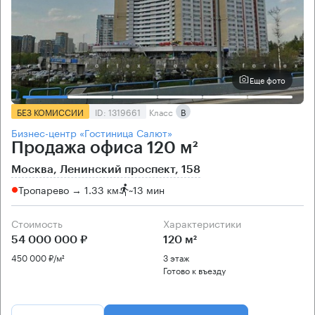
Еще фото
БЕЗ КОМИССИИ
ID: 1319661
Класс
B
Бизнес-центр «Гостиница Салют»
Продажа офиса 120 м²
Москва, Ленинский проспект, 158
Тропарево → 1.33 км
~
13 мин
Стоимость
Характеристики
54 000 000 ₽
120 м²
450 000 ₽/м²
3 этаж
Готово к въезду