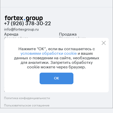
+7 (926) 378-30-22
info@fortexgroup.ru
Аренда
Продажа
Аренда офиса
Продажа офиса
Бизнес-центры Москвы
Продажа арендного бизнеса
Аренда нежилых помещений
Продажа нежилых
Нажмите “ОК”, если вы соглашаетесь с
помещений
условиями обработки cookie
и ваших
данных о поведении на сайте, необходимых
Каталоги
Компания
для аналитики. Запретить обработку
Каталог бизнес-центров
О компании
cookie можете через браузер.
Вакансии
Контакты
ОК
© 2026 Fortex.Group. ООО «АРЕНДА ОФИСА», ОГРН 1177746948686,
ИНН 7703433226
Политика конфиденциальности
Пользовательское соглашение
Дизайн