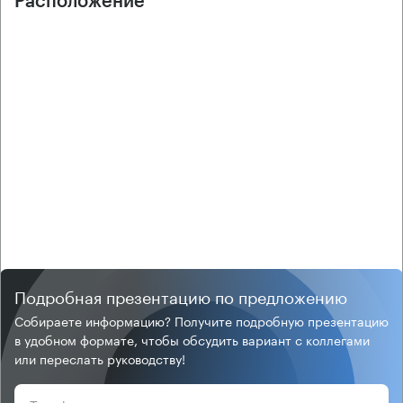
Расположение
Подробная презентацию по предложению
Собираете информацию? Получите подробную презентацию
в удобном формате, чтобы обсудить вариант с коллегами
или переслать руководству!