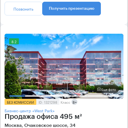
Позвонить
Получить презентацию
8.2
Еще фото
БЕЗ КОМИССИИ
ID: 1321298
Класс
B+
Бизнес-центр «West Park»
Продажа офиса 495 м²
Москва, Очаковское шоссе, 34