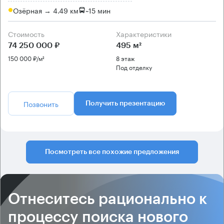
Озёрная → 4.49 км
~
15 мин
Стоимость
Характеристики
74 250 000 ₽
495 м²
150 000 ₽/м²
8 этаж
Под отделку
Позвонить
Получить презентацию
Посмотреть все похожие предложения
Отнеситесь рационально к
процессу поиска нового