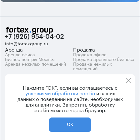
+7 (926) 954-04-02
info@fortexgroup.ru
Аренда
Продажа
Аренда офиса
Продажа офиса
Бизнес-центры Москвы
Продажа арендного бизнеса
Аренда нежилых помещений
Продажа нежилых
помещений
Каталоги
Компания
Каталог бизнес-центров
О компании
Нажмите “ОК”, если вы соглашаетесь с
Вакансии
условиями обработки cookie
и ваших
Контакты
данных о поведении на сайте, необходимых
для аналитики. Запретить обработку
cookie можете через браузер.
© 2026 Fortex.Group. ООО «АРЕНДА ОФИСА», ОГРН 1177746948686,
ИНН 7703433226
ОК
Политика конфиденциальности
Пользовательское соглашение