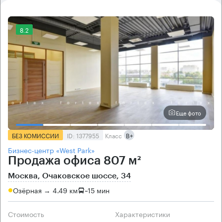
8.2
Еще фото
БЕЗ КОМИССИИ
ID: 1377955
Класс
B+
Бизнес-центр «West Park»
Продажа офиса 807 м²
Москва, Очаковское шоссе, 34
Озёрная → 4.49 км
~
15 мин
Стоимость
Характеристики