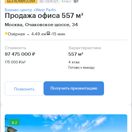
БЕЗ КОМИССИИ
ID: 1374721
Класс
B+
Бизнес-центр «West Park»
Продажа офиса 557 м²
Москва, Очаковское шоссе, 34
Озёрная → 4.49 км
~
15 мин
Стоимость
Характеристики
97 475 000 ₽
557 м²
175 000 ₽/м²
4 этаж
Готово к въезду
Позвонить
Получить презентацию
8.2