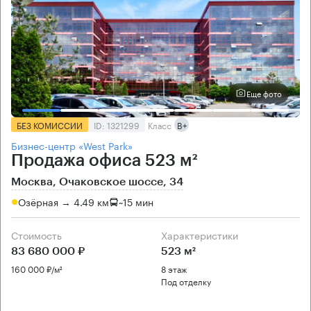
Еще фото
БЕЗ КОМИССИИ
ID: 1321299
Класс
B+
Бизнес-центр «West Park»
Продажа офиса 523 м²
Москва, Очаковское шоссе, 34
Озёрная → 4.49 км
~
15 мин
Стоимость
Характеристики
83 680 000 ₽
523 м²
160 000 ₽/м²
8 этаж
Под отделку