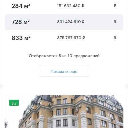
151 632 430 ₽
5
284 м²
331 424 910 ₽
9
728 м²
375 767 970 ₽
9
833 м²
Отображается
6
из
10
предложений
Показать ещё
8.2