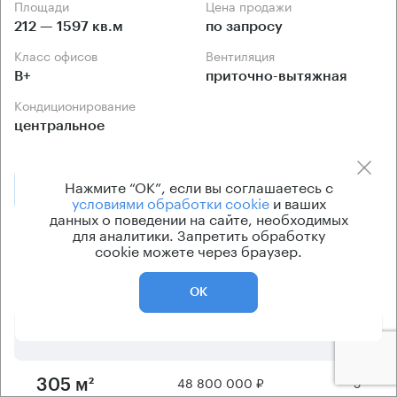
Площади
Цена продажи
212 — 1597 кв.м
по запросу
Класс офисов
Вентиляция
B+
приточно-вытяжная
Кондиционирование
центральное
Нажмите “ОК”, если вы соглашаетесь с
Позвонить
Получить презентацию
условиями обработки cookie
и ваших
данных о поведении на сайте, необходимых
для аналитики. Запретить обработку
Предложения по продаже в этом здании:
cookie можете через браузер.
Площадь
Арендная плата
Этаж
ОК
47 840 000 ₽
6
299 м²
48 800 000 ₽
5
305 м²