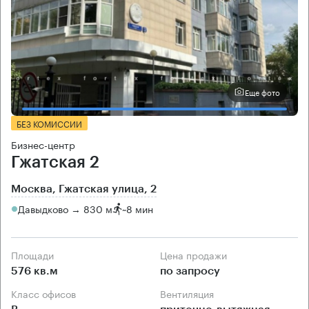
Еще фото
БЕЗ КОМИССИИ
Бизнес-центр
Гжатская 2
Москва, Гжатская улица, 2
Давыдково → 830 м
~
8 мин
Площади
Цена продажи
576 кв.м
по запросу
Класс офисов
Вентиляция