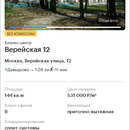
Еще фото
БЕЗ КОМИССИИ
Бизнес-центр
Верейская 12
Москва, Верейская улица, 12
Давыдково → 1.08 км
~
11 мин
Площади
Цена продажи
144 кв.м
531 000 Р/м²
Класс офисов
Вентиляция
B
приточно-вытяжная
Кондиционирование
сплит-системы