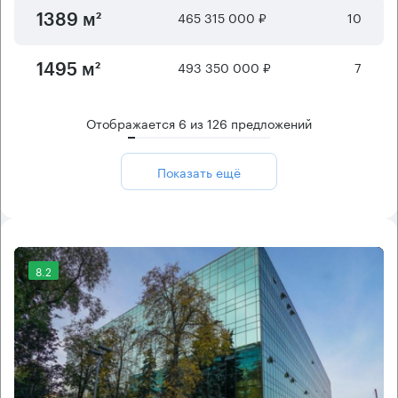
465 315 000 ₽
10
1389 м²
493 350 000 ₽
7
1495 м²
Отображается
6
из
126
предложений
Показать ещё
8.2