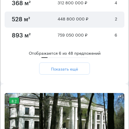
312 800 000 ₽
4
368 м²
448 800 000 ₽
2
528 м²
759 050 000 ₽
6
893 м²
Отображается
6
из
48
предложений
Показать ещё
8.2