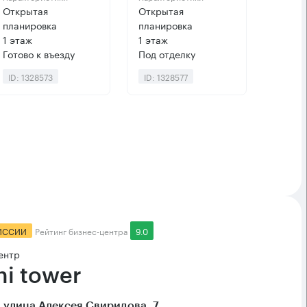
Открытая
Открытая
планировка
планировка
1 этаж
1 этаж
Готово к въезду
Под отделку
ID: 1328573
ID: 1328577
ИССИИ
Рейтинг бизнес-центра
9.0
ентр
i tower
 улица Алексея Свиридова, 7