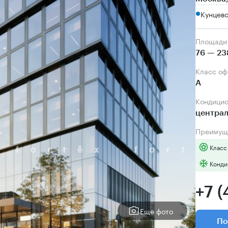
Кунцевс
Площади
76 — 23
Класс о
А
Кондици
центра
Преимущ
Класс
Конди
+7 (
Еще фото
По