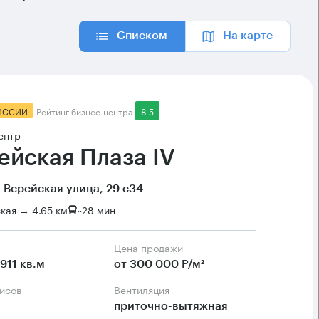
Списком
На карте
ИССИИ
Рейтинг бизнес-центра
8.5
ентр
ейская Плаза IV
 Верейская улица, 29 с34
кая → 4.65 км
~
28 мин
Цена продажи
911 кв.м
от 300 000 Р/м²
фисов
Вентиляция
приточно-вытяжная