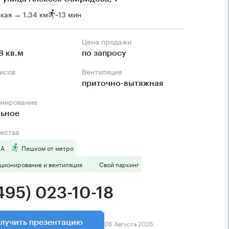
кая → 1.34 км
~
13 мин
Цена продажи
8 кв.м
по запросу
фисов
Вентиляция
приточно-вытяжная
онирование
льное
ества
 А
Пешком от метро
ционирование и вентиляция
Свой паркинг
495) 023-10-18
06 Августа 2026
лучить презентацию