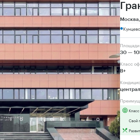
Гра
Москва,
Кунцевс
Площади
30 — 10
Класс о
B+
Кондици
центра
Преимущ
Класс
Свой 
Разви