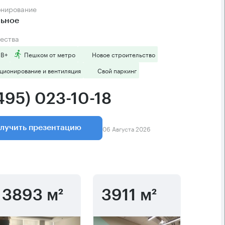
онирование
льное
ества
 B+
Пешком от метро
Новое строительство
ционирование и вентиляция
Свой паркинг
495) 023-10-18
06 Августа 2026
лучить презентацию
3893 м²
3911 м²