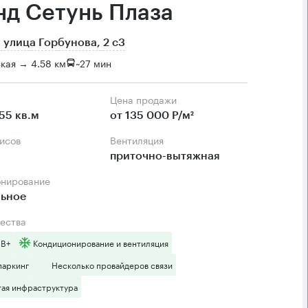
нд Сетунь Плаза
 улица Горбунова, 2 с3
кая → 4.58 км
~
27 мин
Цена продажи
55 кв.м
от 135 000 Р/м²
фисов
Вентиляция
приточно-вытяжная
онирование
льное
ества
 B+
Кондиционирование и вентиляция
паркинг
Несколько провайдеров связи
тая инфраструктура