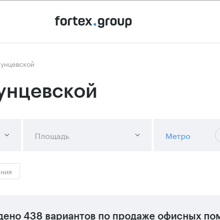
Кунцевской
унцевской
Площадь
Метро
ания
дено
438 вариантов
по продаже офисных по