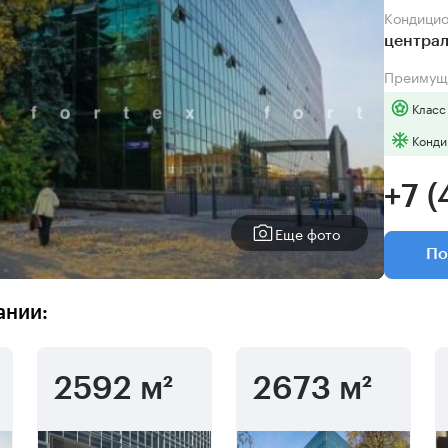
Кондици
центра
Преимущ
Класс
Конди
+7 (
Еще фото
По
ании:
2592 м²
2673 м²