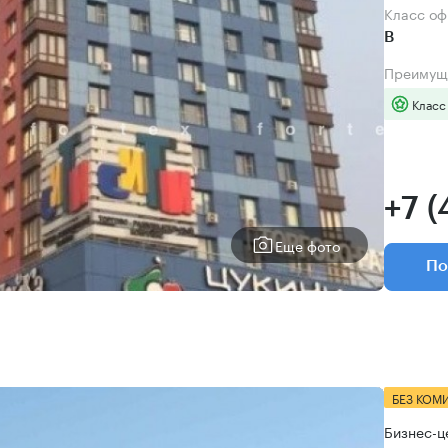
Класс о
B
Преимущ
Класс
+7 (
Еще фото
По
БЕЗ КОМ
Бизнес-ц