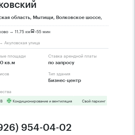
ковский
кая область, Мытищи, Волковское шоссе,
ово → 11.75 км
~
55 мин
 → Акуловская улица
мые площади
Ставка арендной платы
0 кв.м
по запросу
фисов
Тип здания
Бизнес-центр
ества
 B
Кондиционирование и вентиляция
Свой паркинг
(926) 954-04-02