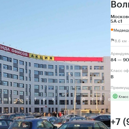
Вол
Московс
5А с1
Медведк
8.6 км
Арендуе
84 — 90
Класс о
B
Преимущ
Класс
+7 