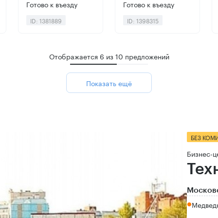
Готово к въезду
Готово к въезду
ID: 1381889
ID: 1398315
Отображается
6
из
10
предложений
Показать ещё
БЕЗ КОМ
Бизнес-ц
Тех
Московс
Медведк