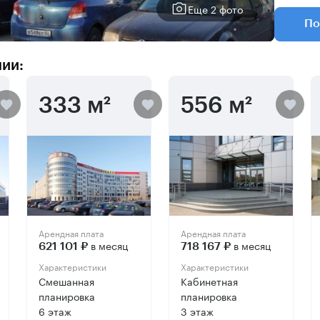
Еще 2 фото
По
нии:
333 м²
556 м²
Арендная плата
Арендная плата
в месяц
в месяц
621 101 ₽
718 167 ₽
Характеристики
Характеристики
Смешанная
Кабинетная
планировка
планировка
6 этаж
3 этаж