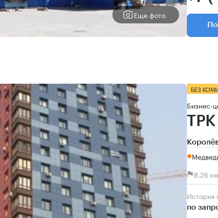
Еще фото
По
БЕЗ КОМ
Бизнес-ц
ТРК
Королёв
Медведк
8.26 к
История
по запр