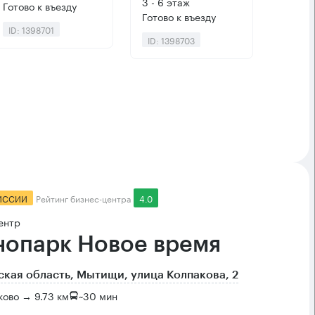
3 - 6 этаж
Готово к въезду
Готово к въезду
ID: 1398701
ID: 1398703
ИССИИ
Рейтинг бизнес-центра
4.0
ентр
нопарк Новое время
кая область, Мытищи, улица Колпакова, 2
ово → 9.73 км
~
30 мин