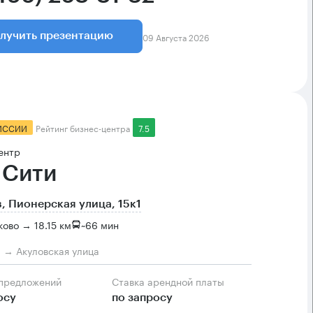
09 Августа 2026
лучить презентацию
ИССИИ
Рейтинг бизнес-центра
7.5
ентр
 Сити
, Пионерская улица, 15к1
ово → 18.15 км
~
66 мин
м → Акуловская улица
 предложений
Ставка арендной платы
осу
по запросу