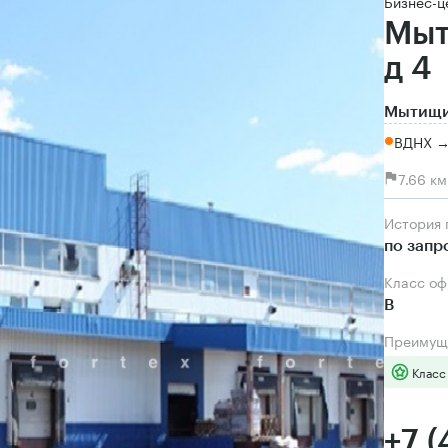
Бизнес-ц
Мыт
д 4
Мытищи,
ВДНХ →
7.66 к
История
по запр
Класс о
B
Преимущ
Класс
+7 (