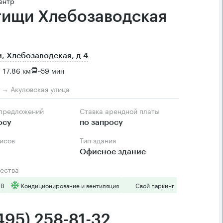
ентр
ищи Хлебозаводская
 Хлебозаводская, д 4
 17.86 км
~
59 мин
м → Акуловская улица
 предложений
Ставка арендной платы
осу
по запросу
фисов
Тип здания
Офисное здание
ества
 B
Кондиционирование и вентиляция
Свой паркинг
495) 258-81-32