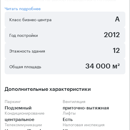
ремонтом и без такового. Благодаря
Читать подробнее
централизованной системе кондиционирования и
А
приточно-вытяжной вентиляции во всех помещениях
Класс бизнес-центра
бизнес-центра поддерживается оптимальная
температура. Благодаря открытой планировке
2012
Год постройки
объекта арендаторы получают самые широкие
возможности по размещению персонала.
12
Этажность здания
34 000 м²
Общая площадь
Дополнительные характеристики
Паркинг
Вентиляция
Подземный
приточно-вытяжная
Кондиционирование
Лифты
центральное
Есть
Телекоммуникации
Налоговая инспекция