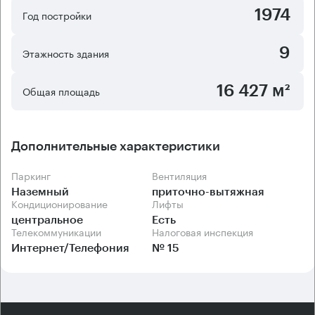
помещений офисного центра - смешанная, имеются
1974
Год постройки
как просторные залы, так и отдельные кабинеты.
9
Этажность здания
16 427 м²
Общая площадь
Дополнительные характеристики
Паркинг
Вентиляция
Наземный
приточно-вытяжная
Кондиционирование
Лифты
центральное
Есть
Телекоммуникации
Налоговая инспекция
Интернет/Телефония
№ 15