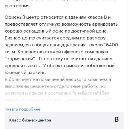
свое время.
Офисный центр относится к зданиям класса В и
предоставляет отличную возможность арендовать
хорошо оснащенный офис по доступной цене.
Бизнес-центр считается средним по размеру
зданием, его общая площадь здания - около 16400
кв. м. Количество этажей офисного комплекса
"Чермянский" - 9, поэтому он считается зданием
средней высоты. У объекта имеется собственный
наземный паркинг.
В большинстве помещений делового комплекса
выполнены ремонтно-отделочные работы, но
имеются и офисы в состоянии "shell&core" (без
отделки). В здании бизнес-центра "Чермянский"
установлена самая современная централизованная
Читать подробнее
система кондиционирования и вентиляции, поэтому в
B
каждом помещении созданы самые благоприятные
Класс бизнес-центра
условия для эффективной работы. Планировка