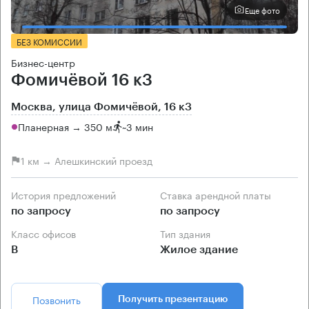
Еще фото
БЕЗ КОМИССИИ
Бизнес-центр
Фомичёвой 16 к3
Москва, улица Фомичёвой, 16 к3
Планерная → 350 м
~
3 мин
1 км → Алешкинский проезд
История предложений
Ставка арендной платы
по запросу
по запросу
Класс офисов
Тип здания
B
Жилое здание
Позвонить
Получить презентацию