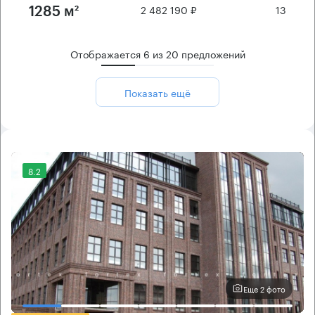
2 482 190 ₽
13
1285 м²
Отображается
6
из
20
предложений
Показать ещё
8.2
Еще 2 фото