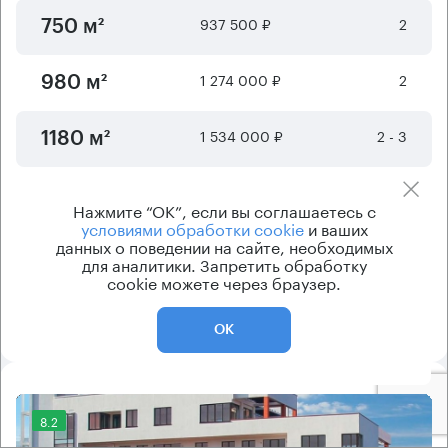
937 500 ₽
2
750 м²
1 274 000 ₽
2
980 м²
1 534 000 ₽
2 - 3
1180 м²
2 054 000 ₽
2
1580 м²
Нажмите “ОК”, если вы соглашаетесь с
условиями обработки cookie
и ваших
данных о поведении на сайте, необходимых
Отображается
6
из
8
предложений
для аналитики. Запретить обработку
cookie можете через браузер.
Показать ещё
ОК
8.2