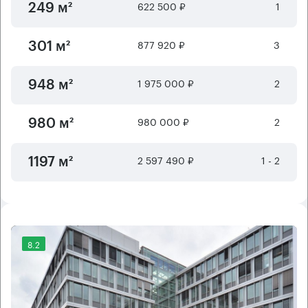
622 500 ₽
1
249 м²
877 920 ₽
3
301 м²
1 975 000 ₽
2
948 м²
980 000 ₽
2
980 м²
2 597 490 ₽
1 - 2
1197 м²
8.2