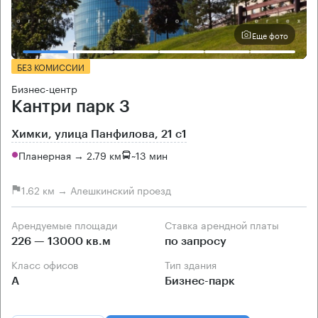
Еще фото
БЕЗ КОМИССИИ
Бизнес-центр
Кантри парк 3
Химки, улица Панфилова, 21 с1
Планерная → 2.79 км
~
13 мин
1.62 км → Алешкинский проезд
Арендуемые площади
Ставка арендной платы
226 — 13000 кв.м
по запросу
Класс офисов
Тип здания
А
Бизнес-парк