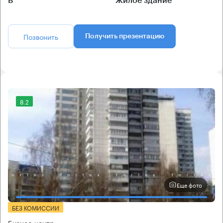
B
Жилое здание
Позвонить
Получить презентацию
8.2
Еще фото
БЕЗ КОМИССИИ
Бизнес-центр