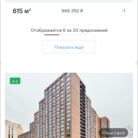
666 250 ₽
-1
615 м²
Отображается
6
из
20
предложений
Показать ещё
8.2
Еще 2 фото