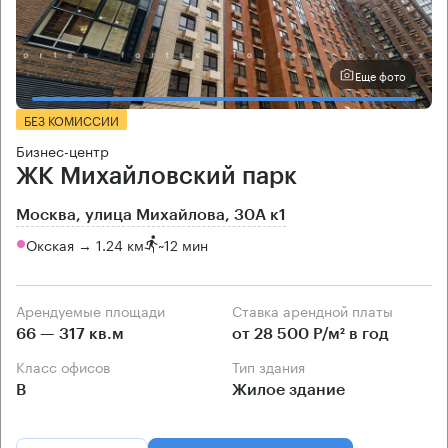
Еще фото
БЕЗ КОМИССИИ
Бизнес-центр
ЖК Михайловский парк
Москва, улица Михайлова, 30А к1
Окская → 1.24 км
~
12 мин
Арендуемые площади
Ставка арендной платы
66 — 317 кв.м
от 28 500 Р/м² в год
Класс офисов
Тип здания
B
Жилое здание