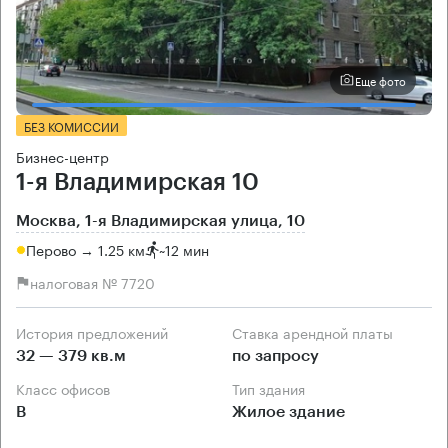
Еще фото
БЕЗ КОМИССИИ
Бизнес-центр
1-я Владимирская 10
Москва, 1-я Владимирская улица, 10
Перово → 1.25 км
~
12 мин
налоговая № 7720
История предложений
Ставка арендной платы
32 — 379 кв.м
по запросу
Класс офисов
Тип здания
B
Жилое здание