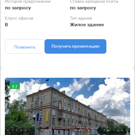
История предложений
Ставка арендной платы
по запросу
по запросу
Класс офисов
Тип здания
B
Жилое здание
Позвонить
Получить презентацию
8.2