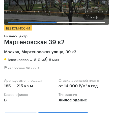
Еще фото
БЕЗ КОМИССИИ
Бизнес-центр
Мартеновская 39 к2
Москва, Мартеновская улица, 39 к2
Новогиреево → 810 м
~
8 мин
налоговая № 7720
Арендуемые площади
Ставка арендной платы
185 — 215 кв.м
от 14 000 Р/м² в год
Класс офисов
Тип здания
B
Жилое здание