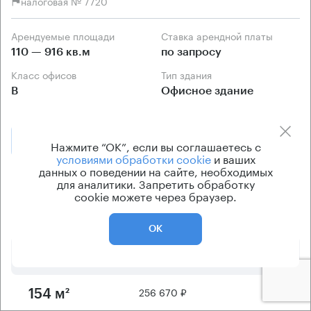
налоговая № 7720
Арендуемые площади
Ставка арендной платы
110 — 916 кв.м
по запросу
Класс офисов
Тип здания
B
Офисное здание
Позвонить
Получить презентацию
Нажмите “ОК”, если вы соглашаетесь с
условиями обработки cookie
и ваших
данных о поведении на сайте, необходимых
Предложения по аренде в этом здании:
для аналитики. Запретить обработку
cookie можете через браузер.
Площадь
Арендная плата
Этаж
ОК
174 170 ₽
5
110 м²
256 670 ₽
1
154 м²