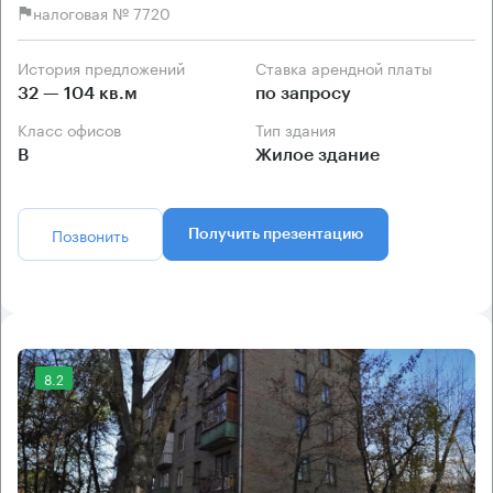
налоговая № 7720
История предложений
Ставка арендной платы
32 — 104 кв.м
по запросу
Класс офисов
Тип здания
B
Жилое здание
Позвонить
Получить презентацию
8.2