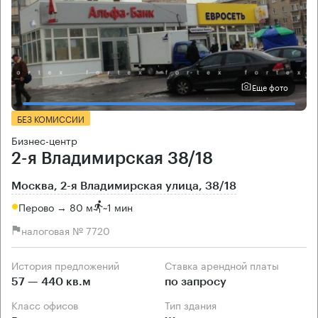
Еще фото
БЕЗ КОМИССИИ
Бизнес-центр
2-я Владимирская 38/18
Москва, 2-я Владимирская улица, 38/18
Перово → 80 м
~
1 мин
налоговая № 7720
История предложений
Ставка арендной платы
57 — 440 кв.м
по запросу
Класс офисов
Тип здания