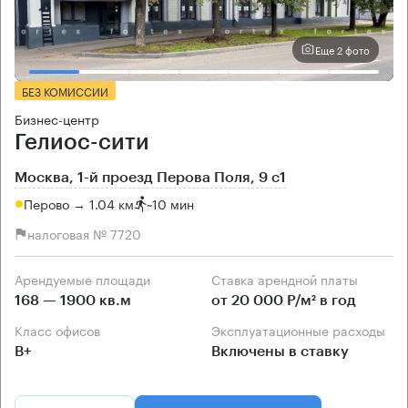
Еще 2 фото
БЕЗ КОМИССИИ
Бизнес-центр
Гелиос-сити
Москва, 1-й проезд Перова Поля, 9 с1
Перово → 1.04 км
~
10 мин
налоговая № 7720
Арендуемые площади
Ставка арендной платы
168 — 1900 кв.м
от 20 000 Р/м² в год
Класс офисов
Эксплуатационные расходы
B+
Включены в ставку