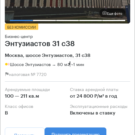
Еще фото
БЕЗ КОМИССИИ
Бизнес-центр
Энтузиастов 31 с38
Москва, шоссе Энтузиастов, 31 с38
Шоссе Энтузиастов → 80 м
~
1 мин
налоговая № 7720
Арендуемые площади
Ставка арендной платы
100 — 211 кв.м
от 24 800 Р/м² в год
Класс офисов
Эксплуатационные расходы
B
Включены в ставку
Позвонить
Получить презентацию