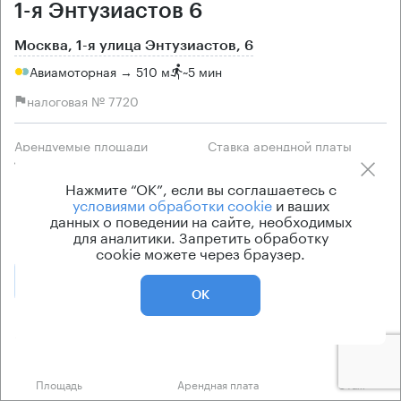
1-я Энтузиастов 6
Москва, 1-я улица Энтузиастов, 6
Авиамоторная → 510 м
~
5 мин
налоговая № 7720
Арендуемые площади
Ставка арендной платы
1260 кв.м
13 000 Р/м² в год
Нажмите “ОК”, если вы соглашаетесь с
Класс офисов
Эксплуатационные расходы
условиями обработки cookie
и ваших
данных о поведении на сайте, необходимых
B
Включены в ставку
для аналитики. Запретить обработку
cookie можете через браузер.
Позвонить
Получить презентацию
ОК
Предложения по аренде в этом здании:
Площадь
Арендная плата
Этаж