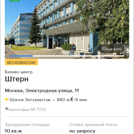
Еще фото
БЕЗ КОМИССИИ
Бизнес-центр
Штерн
Москва, Электродная улица, 11
Шоссе Энтузиастов → 880 м
~
9 мин
налоговая № 7720
Арендуемые площади
Ставка арендной платы
10 кв.м
по запросу