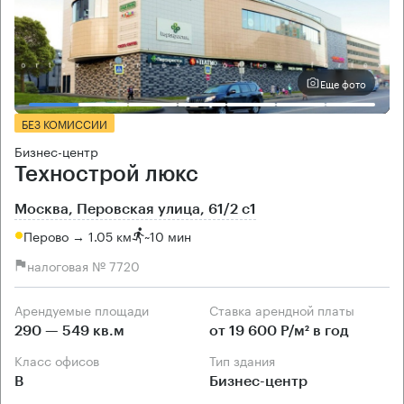
Еще фото
БЕЗ КОМИССИИ
Бизнес-центр
Технострой люкс
Москва, Перовская улица, 61/2 с1
Перово → 1.05 км
~
10 мин
налоговая № 7720
Арендуемые площади
Ставка арендной платы
290 — 549 кв.м
от 19 600 Р/м² в год
Класс офисов
Тип здания
B
Бизнес-центр