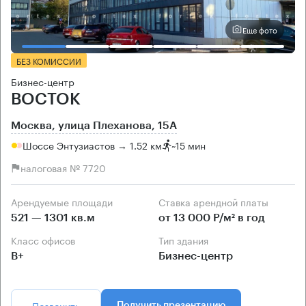
Еще фото
БЕЗ КОМИССИИ
Бизнес-центр
ВОСТОК
Москва, улица Плеханова, 15А
Шоссе Энтузиастов → 1.52 км
~
15 мин
налоговая № 7720
Арендуемые площади
Ставка арендной платы
521 — 1301 кв.м
от 13 000 Р/м² в год
Класс офисов
Тип здания
B+
Бизнес-центр
Позвонить
Получить презентацию