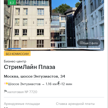
8.2
Еще 2 фото
БЕЗ КОМИССИИ
Бизнес-центр
СтримЛайн Плаза
Москва, шоссе Энтузиастов, 34
Шоссе Энтузиастов → 1.16 км
~
12 мин
налоговая № 7720
Арендуемые площади
Ставка арендной платы