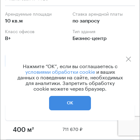
Арендуемые площади
Ставка арендной платы
10 кв.м
по запросу
Класс офисов
Тип здания
B+
Бизнес-центр
Позвонить
Получить презентацию
Нажмите “ОК”, если вы соглашаетесь с
условиями обработки cookie
и ваших
данных о поведении на сайте, необходимых
Предложения по аренде в этом здании:
для аналитики. Запретить обработку
cookie можете через браузер.
Площадь
Арендная плата
Этаж
ОК
533 750 ₽
9
300 м²
711 670 ₽
9
400 м²