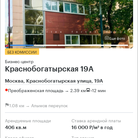
Еще фото
БЕЗ КОМИССИИ
Бизнес-центр
Краснобогатырская 19А
Москва, Краснобогатырская улица, 19А
Преображенская площадь → 2.39 км
~
12 мин
1.08 км → Алымов переулок
Арендуемые площади
Ставка арендной платы
406 кв.м
16 000 Р/м² в год
Класс офисов
Тип здания