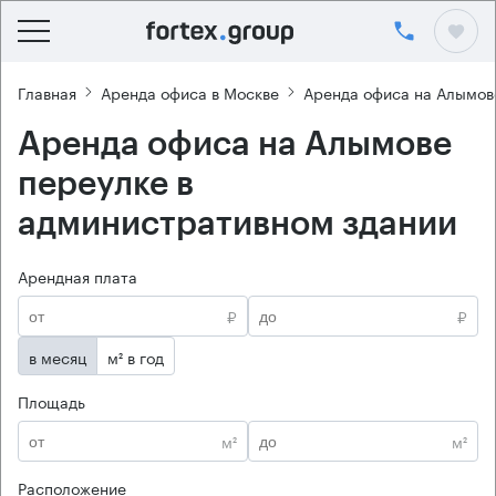
Главная
Аренда офиса в Москве
Аренда офиса на Алымов
Аренда офиса на Алымове
переулке в
административном здании
Арендная плата
₽
₽
в месяц
м² в год
Площадь
м²
м²
Расположение