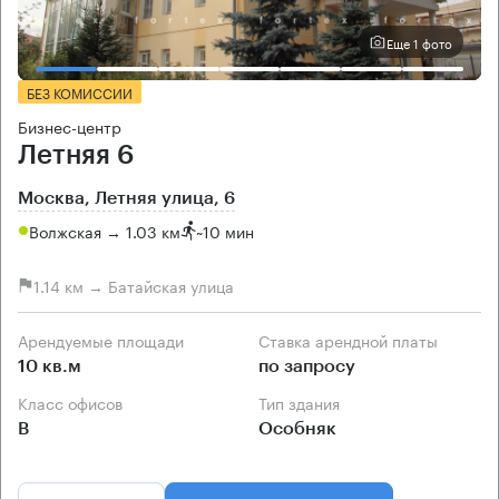
Еще 1 фото
БЕЗ КОМИССИИ
Бизнес-центр
Летняя 6
Москва, Летняя улица, 6
Волжская → 1.03 км
~
10 мин
1.14 км → Батайская улица
Арендуемые площади
Ставка арендной платы
10 кв.м
по запросу
Класс офисов
Тип здания
B
Особняк