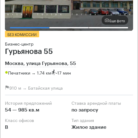
Еще фото
БЕЗ КОМИССИИ
Бизнес-центр
Гурьянова 55
Москва, улица Гурьянова, 55
Печатники → 1.74 км
~
17 мин
910 м → Батайская улица
История предложений
Ставка арендной платы
54 — 985 кв.м
по запросу
Класс офисов
Тип здания
B
Жилое здание