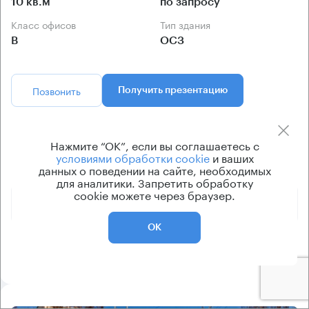
10 кв.м
по запросу
Класс офисов
Тип здания
B
ОСЗ
Позвонить
Получить презентацию
Предложения по аренде в этом здании:
Нажмите “ОК”, если вы соглашаетесь с
условиями обработки cookie
и ваших
данных о поведении на сайте, необходимых
Площадь
Арендная плата
Этаж
для аналитики. Запретить обработку
cookie можете через браузер.
645 830 ₽
2
775 м²
ОК
1 291 670 ₽
1 - 2
1550 м²