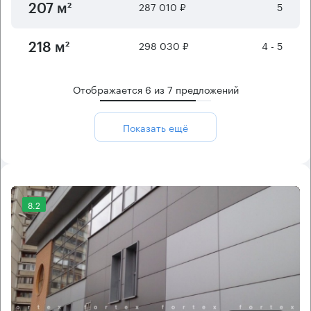
287 010 ₽
5
207 м²
298 030 ₽
4 - 5
218 м²
Отображается
6
из
7
предложений
Показать ещё
8.2