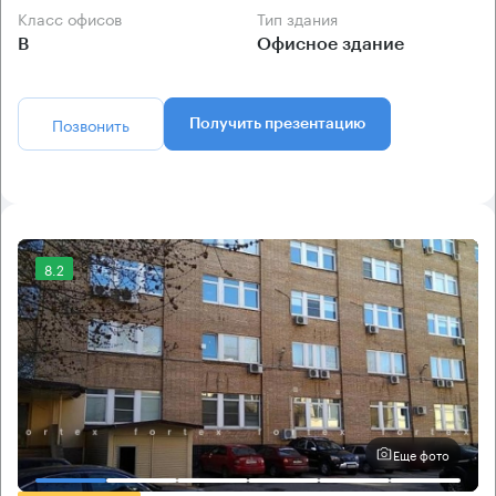
Класс офисов
Тип здания
B
Офисное здание
Позвонить
Получить презентацию
8.2
Еще фото