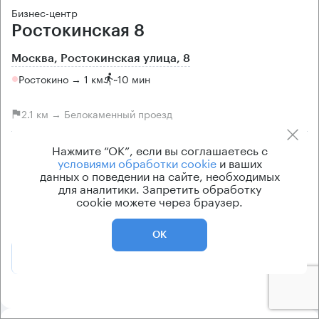
Бизнес-центр
Ростокинская 8
Москва, Ростокинская улица, 8
Ростокино → 1 км
~
10 мин
2.1 км → Белокаменный проезд
Нажмите “ОК”, если вы соглашаетесь с
История предложений
Ставка арендной платы
условиями обработки cookie
и ваших
по запросу
по запросу
данных о поведении на сайте, необходимых
для аналитики. Запретить обработку
Класс офисов
Тип здания
cookie можете через браузер.
B
Жилое здание
ОК
Позвонить
Получить презентацию