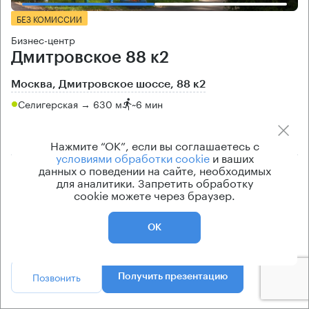
БЕЗ КОМИССИИ
Бизнес-центр
Дмитровское 88 к2
Москва, Дмитровское шоссе, 88 к2
Селигерская → 630 м
~
6 мин
890 м → Бескудниковский переулок
Нажмите “ОК”, если вы соглашаетесь с
условиями обработки cookie
и ваших
данных о поведении на сайте, необходимых
История предложений
Ставка арендной платы
для аналитики. Запретить обработку
по запросу
по запросу
cookie можете через браузер.
Класс офисов
Тип здания
B
ОСЗ
ОК
Позвонить
Получить презентацию