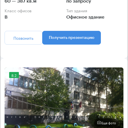
60 — 387 кв.м
по запросу
Класс офисов
Тип здания
B
Офисное здание
Позвонить
Получить презентацию
8.2
Еще фото