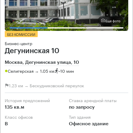
Еще фото
БЕЗ КОМИССИИ
Бизнес-центр
Дегунинская 10
Москва, Дегунинская улица, 10
Селигерская → 1.05 км
~
10 мин
1.23 км → Бескудниковский переулок
История предложений
Ставка арендной платы
135 кв.м
по запросу
Класс офисов
Тип здания
B
Офисное здание