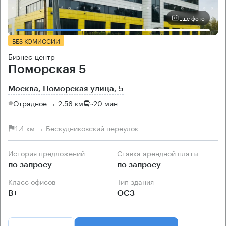
Еще фото
БЕЗ КОМИССИИ
Бизнес-центр
Поморская 5
Москва, Поморская улица, 5
Отрадное → 2.56 км
~
20 мин
1.4 км → Бескудниковский переулок
История предложений
Ставка арендной платы
по запросу
по запросу
Класс офисов
Тип здания
B+
ОСЗ