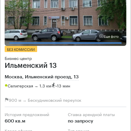
Еще фото
БЕЗ КОМИССИИ
Бизнес-центр
Ильменский 13
Москва, Ильменский проезд, 13
Селигерская → 1.3 км
~
13 мин
900 м → Бескудниковский переулок
История предложений
Ставка арендной платы
600 кв.м
по запросу
Класс офисов
Тип здания