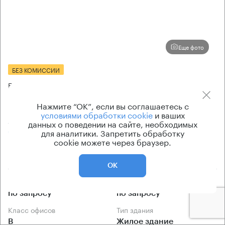
Еще фото
БЕЗ КОМИССИИ
Бизнес-центр
9-я Парковая 32 с3
Нажмите “ОК”, если вы соглашаетесь с
условиями обработки cookie
и ваших
Москва, 9-я Парковая улица, 32 с3
данных о поведении на сайте, необходимых
Первомайская → 90 м
для аналитики. Запретить обработку
~
1 мин
cookie можете через браузер.
2.08 км → Большой Купавенский проезд
ОК
История предложений
Ставка арендной платы
по запросу
по запросу
Класс офисов
Тип здания
B
Жилое здание