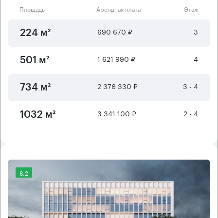
Площадь
Арендная плата
Этаж
690 670 ₽
3
224 м²
1 621 990 ₽
4
501 м²
2 376 330 ₽
3 - 4
734 м²
3 341 100 ₽
2 - 4
1032 м²
8.2