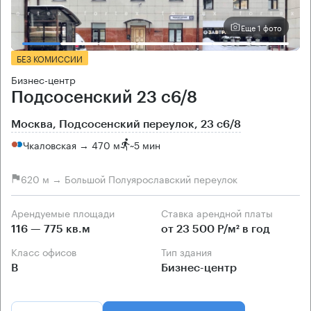
Еще 1 фото
БЕЗ КОМИССИИ
Бизнес-центр
Подсосенский 23 с6/8
Москва, Подсосенский переулок, 23 с6/8
Чкаловская → 470 м
~
5 мин
620 м → Большой Полуярославский переулок
Арендуемые площади
Ставка арендной платы
116 — 775 кв.м
от 23 500 Р/м² в год
Класс офисов
Тип здания
B
Бизнес-центр