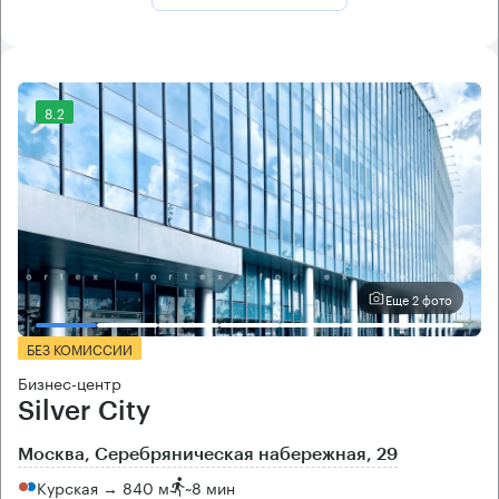
8.2
Еще 2 фото
БЕЗ КОМИССИИ
Бизнес-центр
Silver City
Москва, Серебряническая набережная, 29
Курская → 840 м
~
8 мин