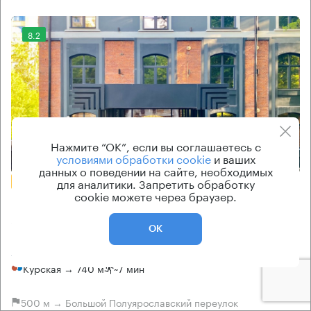
8.2
Нажмите “ОК”, если вы соглашаетесь с
Еще 2 фото
условиями обработки cookie
и ваших
данных о поведении на сайте, необходимых
для аналитики. Запретить обработку
БЕЗ КОМИССИИ
cookie можете через браузер.
Бизнес-центр
Sugar Factory
ОК
Москва, улица Земляной Вал, 50А с6
Курская → 740 м
~
7 мин
500 м → Большой Полуярославский переулок