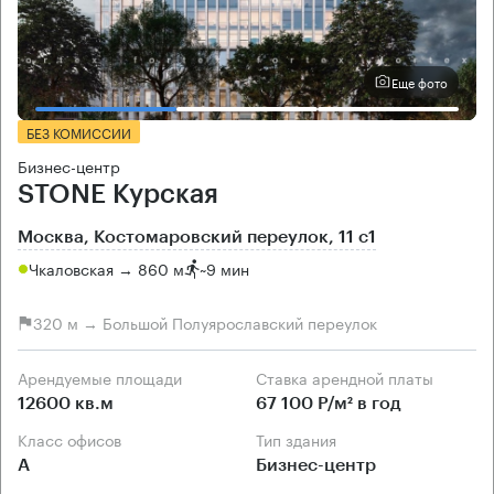
Еще фото
БЕЗ КОМИССИИ
Бизнес-центр
STONE Курская
Москва, Костомаровский переулок, 11 с1
Чкаловская → 860 м
~
9 мин
320 м → Большой Полуярославский переулок
Арендуемые площади
Ставка арендной платы
12600 кв.м
67 100 Р/м² в год
Класс офисов
Тип здания
А
Бизнес-центр