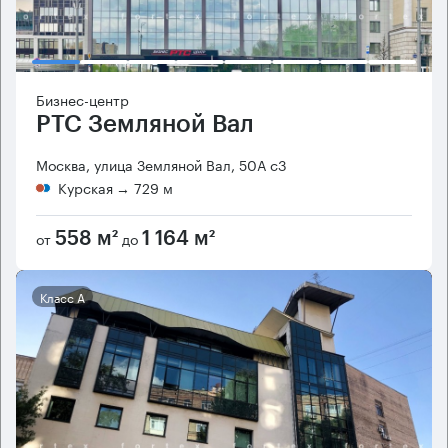
Бизнес-центр
РТС Земляной Вал
Москва, улица Земляной Вал, 50А с3
Курская
→ 729 м
от
до
558 м²
1 164 м²
Класс А