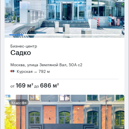
Бизнес-центр
Садко
Москва, улица Земляной Вал, 50А с2
Курская
→ 792 м
от
до
169 м²
686 м²
Класс B+