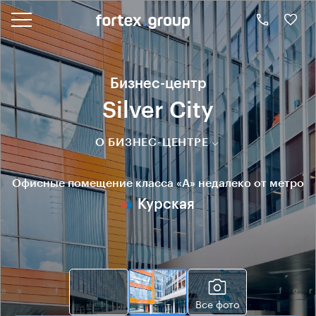
Бизнес-центр
Silver City
О БИЗНЕС-ЦЕНТРЕ
Офисные помещение класса «А» недалеко от метро
Курская
Все фото