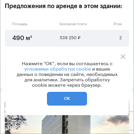
Предложения по аренде в этом здании:
Площадь
Арендная плата
Этаж
539 250 ₽
2
490 м²
574 810 ₽
2 - 3
541 м²
Нажмите “ОК”, если вы соглашаетесь с
условиями обработки cookie
и ваших
959 380 ₽
3
921 м²
данных о поведении на сайте, необходимых
для аналитики. Запретить обработку
cookie можете через браузер.
ОК
8.2