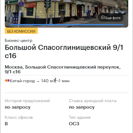
Еще фото
БЕЗ КОМИССИИ
Бизнес-центр
Большой Спасоглинищевский 9/1
с16
Москва, Большой Спасоглинищевский переулок,
9/1 с16
Китай-город → 140 м
~
1 мин
История предложений
Ставка арендной платы
по запросу
по запросу
Класс офисов
Тип здания
B
ОСЗ