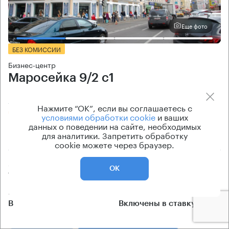
Еще фото
БЕЗ КОМИССИИ
Бизнес-центр
Маросейка 9/2 с1
Москва, улица Маросейка, 9/2 с1
Нажмите “ОК”, если вы соглашаетесь с
Китай-город → 170 м
~
2 мин
условиями обработки cookie
и ваших
данных о поведении на сайте, необходимых
для аналитики. Запретить обработку
220 м → Большой Спасоглинищевский переулок
cookie можете через браузер.
Арендуемые площади
Ставка арендной платы
ОК
10 кв.м
по запросу
Класс офисов
Эксплуатационные расходы
B
Включены в ставку