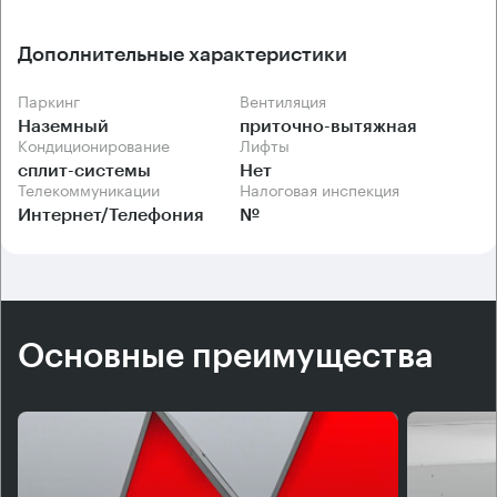
центра "Нижний Журавлев 6а" - коридорно-
кабинетная, что очень хорошо для создания
эффективной рабочей атмосферы.
Дополнительные характеристики
Паркинг
Вентиляция
Наземный
приточно-вытяжная
Кондиционирование
Лифты
сплит-системы
Нет
Телекоммуникации
Налоговая инспекция
Интернет/Телефония
№
Основные преимущества