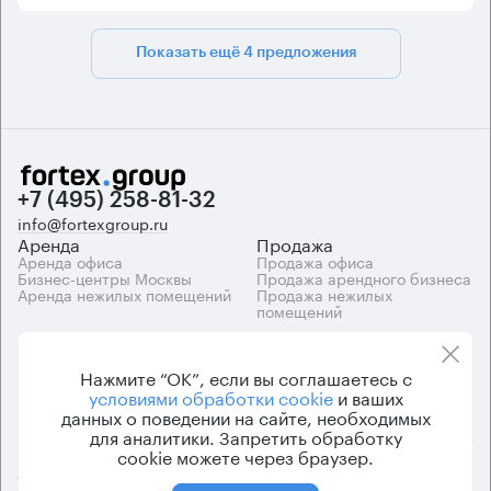
Показать ещё 4 предложения
+7 (495) 258-81-32
info@fortexgroup.ru
Аренда
Продажа
Аренда офиса
Продажа офиса
Бизнес-центры Москвы
Продажа арендного бизнеса
Аренда нежилых помещений
Продажа нежилых
помещений
Каталоги
Компания
Каталог бизнес-центров
О компании
Нажмите “ОК”, если вы соглашаетесь с
Вакансии
условиями обработки cookie
и ваших
Контакты
данных о поведении на сайте, необходимых
для аналитики. Запретить обработку
cookie можете через браузер.
© 2026 Fortex.Group. ООО «АРЕНДА ОФИСА», ОГРН 1177746948686,
ИНН 7703433226