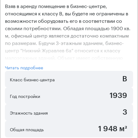
Взяв в аренду помещение в бизнес-центре,
относящимся к классу В, вы будете не ограничены в
возможности оборудовать его в соответствии со
своими потребностями. Обладая площадью 1900 кв.
м, офисный центр является достаточно компактным
по размерам. Будучи 3-этажным зданием, бизнес-
центр "Нижний Журавлев 6а" относится к классу
малоэтажных зданий. Объект имеет собственную
охраняемую открытую стоянку, предназначенную для
Читать подробнее
парковки личного и служебного транспорта
B
арендаторов
Класс бизнес-центра
В бизнес-центре имеются как помещения с уже
готовой отделкой, так и без ремонта. Очистка
1939
Год постройки
воздуха в помещениях офисного центра
осуществляется при помощи централизованной
3
Этажность здания
приточно-вытяжной вентиляции, а комфортный
температурный режим поддерживается сплит-
1 948 м²
Общая площадь
системами кондиционирования. Планировка бизнес-