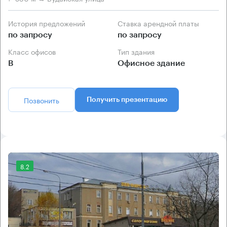
История предложений
Ставка арендной платы
по запросу
по запросу
Класс офисов
Тип здания
B
Офисное здание
Позвонить
Получить презентацию
8.2