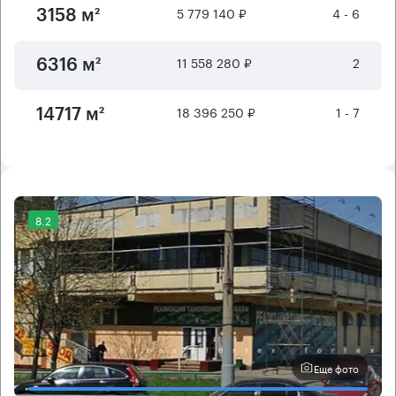
5 779 140 ₽
4 - 6
3158 м²
11 558 280 ₽
2
6316 м²
18 396 250 ₽
1 - 7
14717 м²
8.2
Еще фото