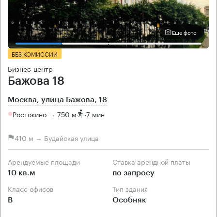
Еще фото
БЕЗ КОМИССИИ
Бизнес-центр
Бажова 18
Москва, улица Бажова, 18
Ростокино → 750 м
~
7 мин
410 м → Будайская улица
Арендуемые площади
Ставка арендной платы
10 кв.м
по запросу
Класс офисов
Тип здания
B
Особняк