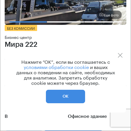
Еще фото
БЕЗ КОМИССИИ
Бизнес-центр
Мира 222
Москва, проспект Мира, 222
Нажмите “ОК”, если вы соглашаетесь с
Ростокино → 480 м
~
5 мин
условиями обработки cookie
и ваших
данных о поведении на сайте, необходимых
для аналитики. Запретить обработку
1.09 км → Будайская улица
cookie можете через браузер.
История предложений
Ставка арендной платы
ОК
по запросу
по запросу
Класс офисов
Тип здания
B
Офисное здание