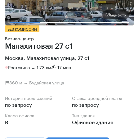
Еще фото
БЕЗ КОМИССИИ
Бизнес-центр
Малахитовая 27 с1
Москва, Малахитовая улица, 27 с1
Ростокино → 1.73 км
~
17 мин
360 м → Будайская улица
История предложений
Ставка арендной платы
по запросу
по запросу
Класс офисов
Тип здания
B
Офисное здание