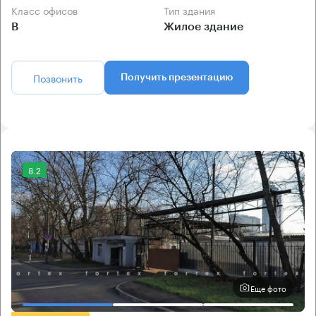
Класс офисов
Тип здания
B
Жилое здание
Позвонить
Получить презентацию
8.2
Еще фото