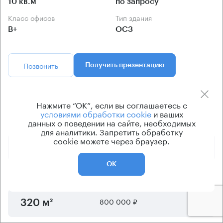
10 кв.м
по запросу
Класс офисов
Тип здания
B+
ОСЗ
Позвонить
Получить презентацию
Предложения по аренде в этом здании:
Нажмите “ОК”, если вы соглашаетесь с
условиями обработки cookie
и ваших
данных о поведении на сайте, необходимых
Площадь
Арендная плата
Этаж
для аналитики. Запретить обработку
cookie можете через браузер.
500 000 ₽
2
200 м²
ОК
625 000 ₽
1 - 3
250 м²
800 000 ₽
1 - 3
320 м²