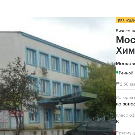
БЕЗ КОМ
Бизнес-ц
Мос
Хим
Московс
Речной 
2.56 к
История
по запр
Класс о
B
Преимущ