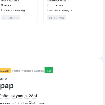
8 этаж
6 - 8 этаж
Готово к въезду
Готово к въезду
ID: 1305515
ID: 1313214
ИССИИ
Рейтинг бизнес-центра
4.0
ентр
рар
Рабочая улица, 2Ас1
вокзал → 13.56 км
~
48 мин