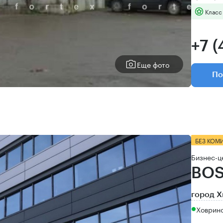
Класс
+7 (
Еще фото
По
БЕЗ КОМ
Бизнес-ц
BO
город Х
Ховрино