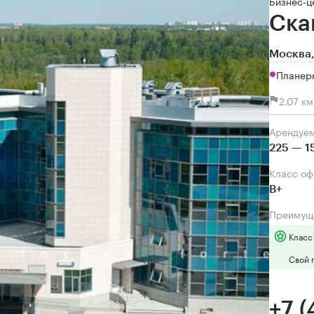
Бизнес-ц
Ска
Москва,
Планерн
2.07 к
Арендуе
225 — 1
Класс о
B+
Преимущ
Класс
Свой 
+7 