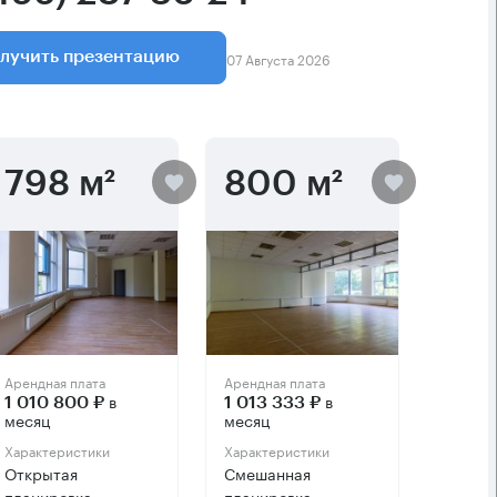
07 Августа 2026
лучить презентацию
798 м²
800 м²
Арендная плата
Арендная плата
в
в
1 010 800 ₽
1 013 333 ₽
месяц
месяц
Характеристики
Характеристики
Открытая
Смешанная
планировка
планировка