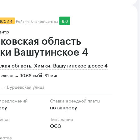
ИССИИ
Рейтинг бизнес-центра
6.0
ентр
ковская область
ки Вашутинское 4
кая область, Химки, Вашутинское шоссе 4
вокзал → 10.66 км
~
61 мин
м → Бурцевская улица
 предложений
Ставка арендной платы
осу
по запросу
фисов
Тип здания
ОСЗ
ества