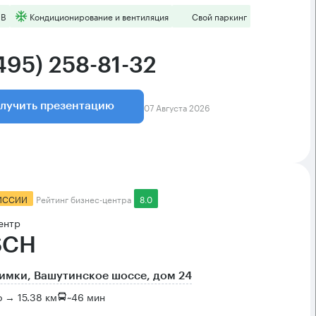
 B
Кондиционирование и вентиляция
Свой паркинг
495) 258-81-32
07 Августа 2026
лучить презентацию
ИССИИ
Рейтинг бизнес-центра
8.0
ентр
SCH
имки, Вашутинское шоссе, дом 24
 → 15.38 км
~
46 мин