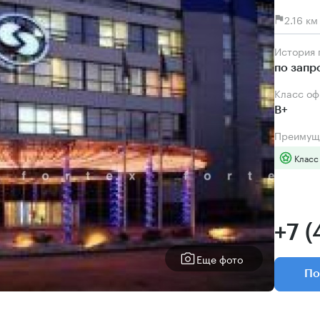
2.16 к
История
по запр
Класс о
B+
Преимущ
Класс
+7 (
Еще фото
По