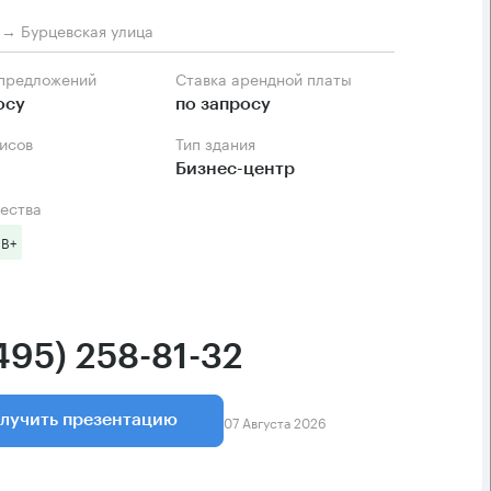
м → Бурцевская улица
 предложений
Ставка арендной платы
осу
по запросу
фисов
Тип здания
Бизнес-центр
ества
 B+
495) 258-81-32
07 Августа 2026
лучить презентацию