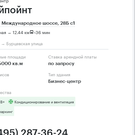
ентр
йпойнт
 Международное шоссе, 28Б с1
ая → 12.44 км
~
36 мин
м → Бурцевская улица
мые площади
Ставка арендной платы
5000 кв.м
по запросу
фисов
Тип здания
Бизнес-центр
ества
 B+
Кондиционирование и вентиляция
паркинг
(495) 287-36-24