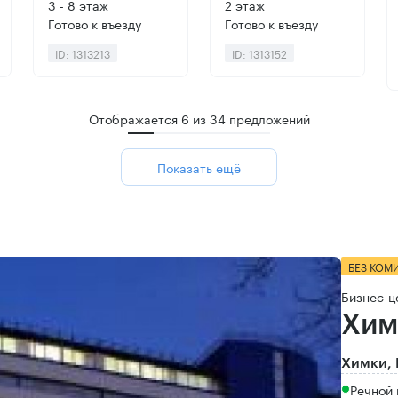
3 - 8 этаж
2 этаж
Готово к въезду
Готово к въезду
ID: 1313213
ID: 1313152
Отображается
6
из
34
предложений
Показать ещё
БЕЗ КОМ
Бизнес-ц
Хим
Химки, 
Речной 