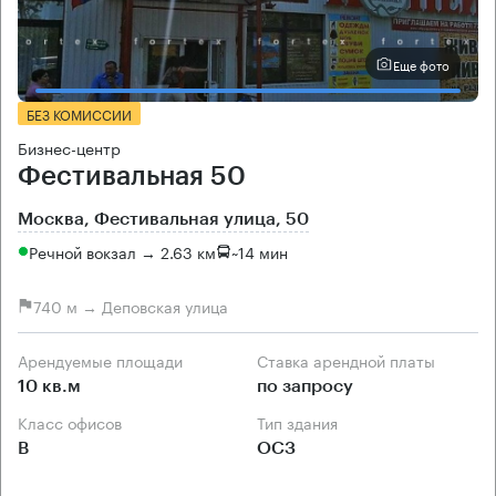
Еще фото
БЕЗ КОМИССИИ
Бизнес-центр
Фестивальная 50
Москва, Фестивальная улица, 50
Речной вокзал → 2.63 км
~
14 мин
740 м → Деповская улица
Арендуемые площади
Ставка арендной платы
10 кв.м
по запросу
Класс офисов
Тип здания
B
ОСЗ