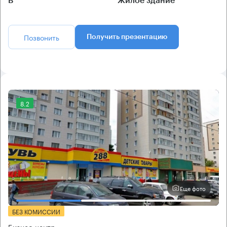
B
Жилое здание
Позвонить
Получить презентацию
8.2
Еще фото
БЕЗ КОМИССИИ
Бизнес-центр