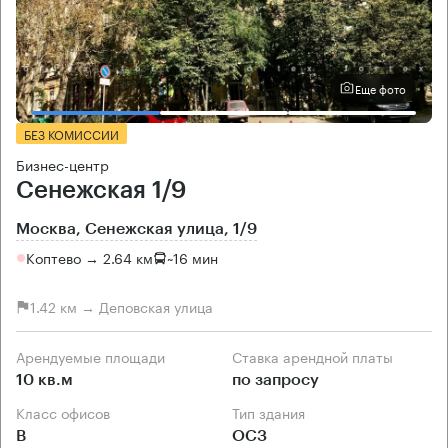
Еще фото
БЕЗ КОМИССИИ
Бизнес-центр
Сенежская 1/9
Москва, Сенежская улица, 1/9
Коптево → 2.64 км
~
16 мин
1.42 км → Деповская улица
Арендуемые площади
Ставка арендной платы
10 кв.м
по запросу
Класс офисов
Тип здания
B
ОСЗ