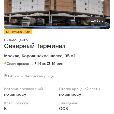
Еще фото
БЕЗ КОМИССИИ
Бизнес-центр
Северный Терминал
Москва, Коровинское шоссе, 35 с2
Селигерская → 3.14 км
~
19 мин
1.41 км → Деповская улица
История предложений
Ставка арендной платы
по запросу
по запросу
Класс офисов
Тип здания
B
ОСЗ