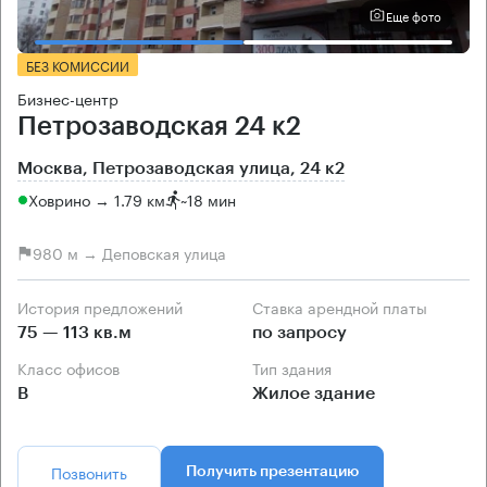
Еще фото
БЕЗ КОМИССИИ
Бизнес-центр
Петрозаводская 24 к2
Москва, Петрозаводская улица, 24 к2
Ховрино → 1.79 км
~
18 мин
980 м → Деповская улица
История предложений
Ставка арендной платы
75 — 113 кв.м
по запросу
Класс офисов
Тип здания
B
Жилое здание
Позвонить
Получить презентацию