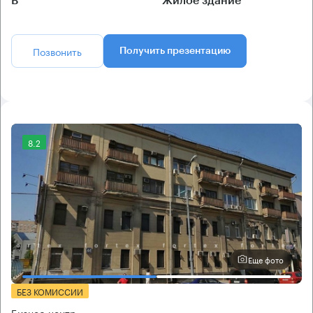
B
Жилое здание
Позвонить
Получить презентацию
8.2
Еще фото
БЕЗ КОМИССИИ
Бизнес-центр