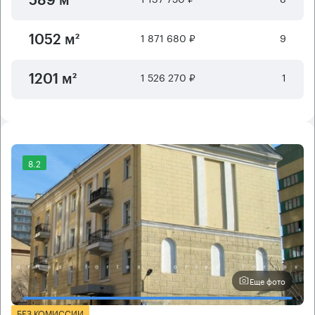
589 м²
1 871 680 ₽
9
1052 м²
1 526 270 ₽
1
1201 м²
8.2
Еще фото
БЕЗ КОМИССИИ