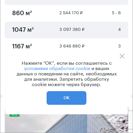
2 544 170 ₽
5 - 6
860 м²
3 097 380 ₽
4
1047 м²
3 646 880 ₽
3
1167 м²
Нажмите “ОК”, если вы соглашаетесь с
Отображается
6
из
9
предложений
условиями обработки cookie
и ваших
данных о поведении на сайте, необходимых
для аналитики. Запретить обработку
Показать ещё
cookie можете через браузер.
ОК
8.2