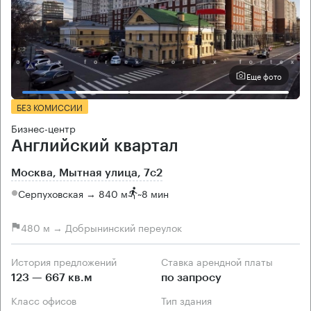
Еще фото
БЕЗ КОМИССИИ
Бизнес-центр
Английский квартал
Москва, Мытная улица, 7c2
Серпуховская → 840 м
~
8 мин
480 м → Добрынинский переулок
История предложений
Ставка арендной платы
123 — 667 кв.м
по запросу
Класс офисов
Тип здания