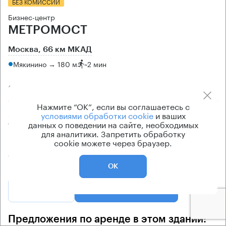
БЕЗ КОМИССИИ
Бизнес-центр
МЕТРОМОСТ
Москва, 66 км МКАД
Мякинино → 180 м
~
2 мин
3.04 км → Дубравная улица
Нажмите “ОК”, если вы соглашаетесь с
Арендуемые площади
Ставка арендной платы
условиями обработки cookie
и ваших
данных о поведении на сайте, необходимых
10 кв.м
по запросу
для аналитики. Запретить обработку
cookie можете через браузер.
Класс офисов
Эксплуатационные расходы
А
Включены в ставку
ОК
Позвонить
Получить презентацию
Предложения по аренде в этом здании: