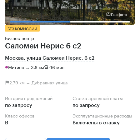
Еще фото
БЕЗ КОМИССИИ
Бизнес-центр
Саломеи Нерис 6 с2
Москва, улица Саломеи Нерис, 6 с2
Митино → 3.6 км
~
16 мин
2.79 км → Дубравная улица
История предложений
Ставка арендной платы
по запросу
по запросу
Класс офисов
Эксплуатационные расходы
B
Включены в ставку