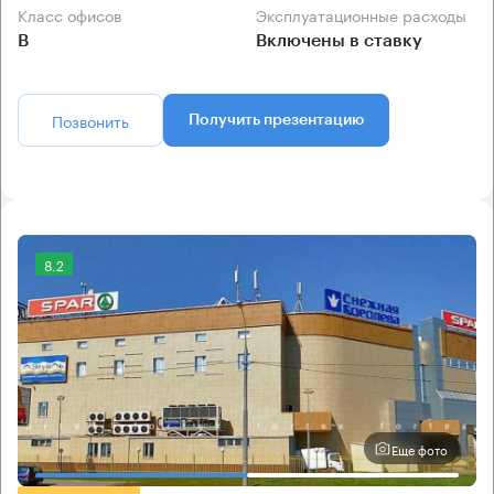
Класс офисов
Эксплуатационные расходы
B
Включены в ставку
Позвонить
Получить презентацию
8.2
Еще фото