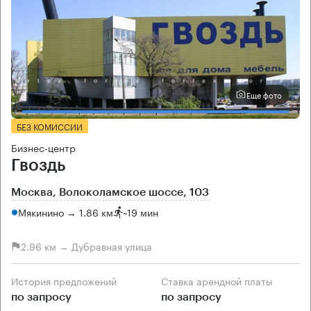
Еще фото
БЕЗ КОМИССИИ
Бизнес-центр
Гвоздь
Москва, Волоколамское шоссе, 103
Мякинино → 1.86 км
~
19 мин
2.96 км → Дубравная улица
История предложений
Ставка арендной платы
по запросу
по запросу