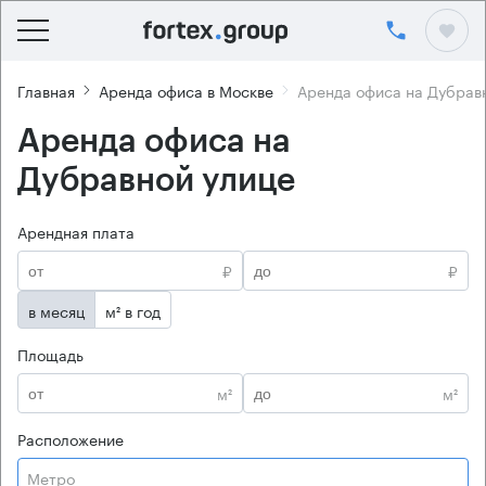
Главная
Аренда офиса в Москве
Аренда офиса на Дубрав
Аренда офиса на
Дубравной улице
Арендная плата
₽
₽
в месяц
м² в год
Площадь
м²
м²
Расположение
Метро