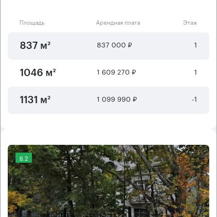
Площадь
Арендная плата
Этаж
837 000 ₽
1
837 м²
1 609 270 ₽
1
1046 м²
1 099 990 ₽
-1
1131 м²
8.2