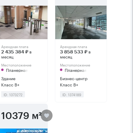
Арендная плата
Арендная плата
в
в
2 435 384 ₽
3 858 533 ₽
месяц
месяц
Местоположение
Местоположение
Планерная
Планерная
Здание
Бизнес-центр
Класс B+
Класс B+
ID: 1373272
ID: 1374189
10379 м²