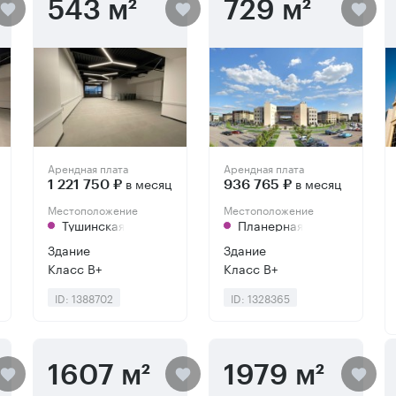
543 м²
729 м²
Арендная плата
Арендная плата
в месяц
в месяц
1 221 750 ₽
936 765 ₽
Местоположение
Местоположение
Тушинская
Планерная
Здание
Здание
Класс B+
Класс B+
ID: 1388702
ID: 1328365
1607 м²
1979 м²