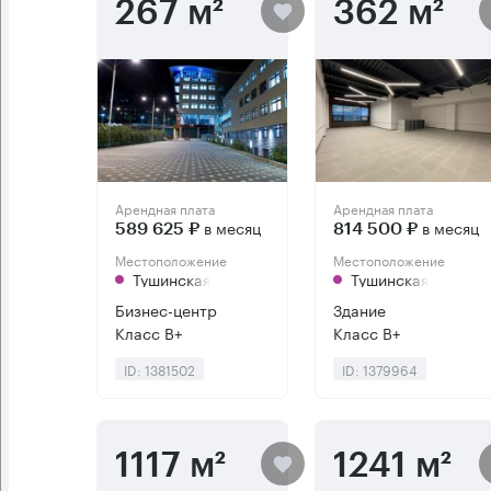
267 м²
362 м²
Арендная плата
Арендная плата
в месяц
в месяц
589 625 ₽
814 500 ₽
Местоположение
Местоположение
Тушинская
Тушинская
Бизнес-центр
Здание
Класс B+
Класс B+
ID: 1381502
ID: 1379964
1117 м²
1241 м²