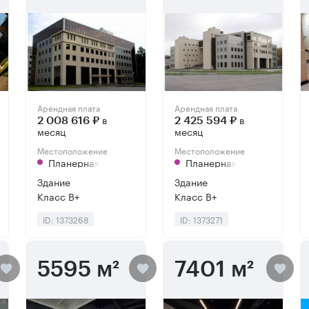
Арендная плата
Арендная плата
в
в
2 008 616 ₽
2 425 594 ₽
месяц
месяц
Местоположение
Местоположение
Планерная
Планерная
Здание
Здание
Класс B+
Класс B+
ID: 1373268
ID: 1373271
5595 м²
7401 м²