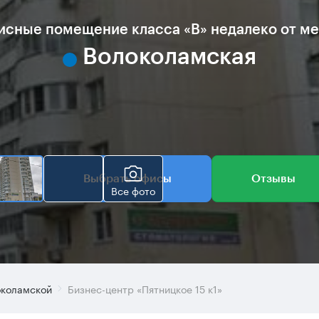
сные помещение класса «B» недалеко от м
Волоколамская
Выбрать офисы
Отзывы
Все фото
околамской
Бизнес-центр «Пятницкое 15 к1»