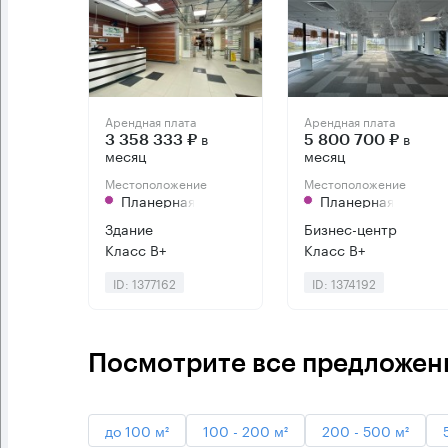
Арендная плата
Арендная плата
в
в
3 358 333 ₽
5 800 700 ₽
месяц
месяц
Местоположение
Местоположение
Планерная
Планерная
Здание
Бизнес-центр
Класс B+
Класс B+
ID: 1377162
ID: 1374192
Посмотрите все предложения
до 100 м²
100 - 200 м²
200 - 500 м²