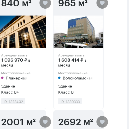
840 м²
965 м²
Арендная плата
Арендная плата
в
в
1 096 970 ₽
1 608 414 ₽
месяц
месяц
Местоположение
Местоположение
Планерная
Волоколамская
Здание
Здание
Класс B+
Класс B
ID: 1328402
ID: 1380333
2001 м²
2692 м²