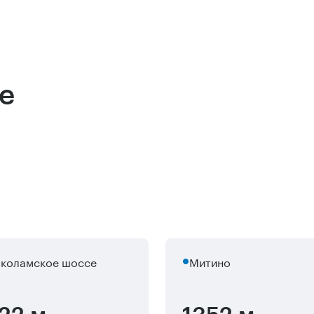
е
коламское шоссе
Митино