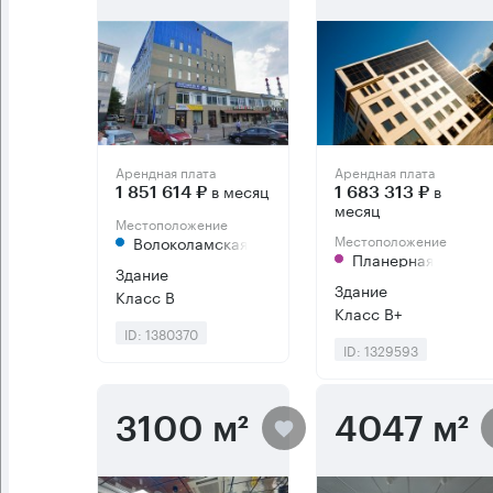
Арендная плата
Арендная плата
в месяц
в
1 851 614 ₽
1 683 313 ₽
месяц
Местоположение
Местоположение
Волоколамская
Планерная
Здание
Здание
Класс B
Класс B+
ID: 1380370
ID: 1329593
3100 м²
4047 м²