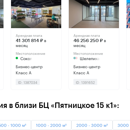
Арендная плата
Арендная плата
в
в
41 301 814 ₽
46 256 250 ₽
месяц
месяц
Местоположение
Местоположение
Сокол
Шелепиха
Бизнес-центр
Бизнес-центр
Класс А
Класс А
ID: 1387034
ID: 1391652
 в близи БЦ «Пятницкое 15 к1»:
500 - 1000 м²
1000 - 2000 м²
2000 - 3000 м²
3000 