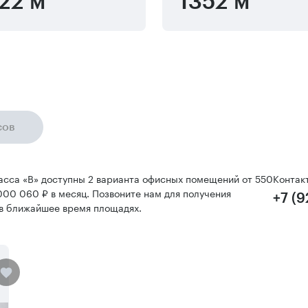
22 м
1352 м
сов
ласса «B» доступны 2 варианта офисных помещений от 550
Контак
 000 060 ₽ в месяц. Позвоните нам для получения
+7 (
в ближайшее время площадях.